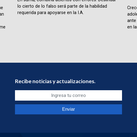
lo cierto de lo falso será parte de la habilidad
ue
Crece
requerida para apoyarse en la I.A.
lan
adol
ante
rme
en la
Recibe noticias y actualizaciones.