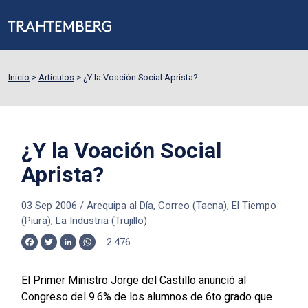
Inicio
>
Artículos
>
¿Y la Voación Social Aprista?
¿Y la Voación Social
Aprista?
03 Sep 2006
/
Arequipa al Día, Correo (Tacna), El Tiempo
(Piura), La Industria (Trujillo)
2.476
Facebook
Twitter
LinkedIn
WhatsApp
El Primer Ministro Jorge del Castillo anunció al
Congreso del 9.6% de los alumnos de 6to grado que