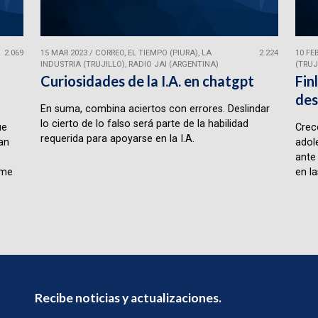
2.069
15 MAR 2023
/
CORREO, EL TIEMPO (PIURA), LA
2.224
10 FE
INDUSTRIA (TRUJILLO), RADIO JAI (ARGENTINA)
(TRUJ
Curiosidades de la I.A. en chatgpt
Fin
des
En suma, combina aciertos con errores. Deslindar
lo cierto de lo falso será parte de la habilidad
ue
Crece
requerida para apoyarse en la I.A.
lan
adol
ante
rme
en la
Recibe noticias y actualizaciones.