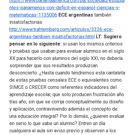
https://www.panamaamerica.com.pa/sociedad/estudia
ntes-panamenos-con-deficit-en-espanol-ciencias-y-
matematicas-1135006
ECE argentinas
también
insatisfactorias
http://www.trahtemberg.com/articulos/3336-ece-
argentinas-tambien-insatisfactorias.html
LT: Sugiero
pensar en lo siguiente:
si usan los mismos criterios
y pruebas que usaban para evaluar alumnos en el siglo
XX para hacerlo con alumnos del siglo XXI, no debería
sorprender que sus resultados produzcan
desconcierto. ¿Hasta cuando tendremos esta cantaleta
de estas pruebas censales ECE o equivalentes como
SIMCE o CRECER como referentes indicadores del
aprendizaje escolar, que solo producen frustración año
tras año, sin que se corrija conceptualmente su diseño
y aplicación, contraviniendo además el concepto de
una educación integral? Por lo demás, ¿quieren evaluar
en serio lo que sabe un alumno? Entren un día
cualquiera al aula sin aviso previo y observen a los