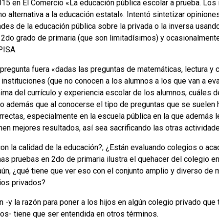
15 en El Comercio «La educación pública escolar a prueba. Los 
o alternativa a la educación estatal». Intentó sintetizar opinion
dades de la educación pública sobre la privada o la inversa usan
2do grado de primaria (que son limitadísimos) y ocasionalmente
PISA.
a pregunta fuera «dadas las preguntas de matemáticas, lectura y c
instituciones (que no conocen a los alumnos a los que van a ev
ima del currículo y experiencia escolar de los alumnos, cuáles d
o además que al conocerse el tipo de preguntas que se suelen h
rectas, especialmente en la escuela pública en la que además l
n mejores resultados, así sea sacrificando las otras actividades
on la calidad de la educación?; ¿Están evaluando colegios o ac
 pruebas en 2do de primaria ilustra el quehacer del colegio en 
aún, ¿qué tiene que ver eso con el conjunto amplio y diverso de
gios privados?
n -y la razón para poner a los hijos en algún colegio privado que
icos- tiene que ser entendida en otros términos.