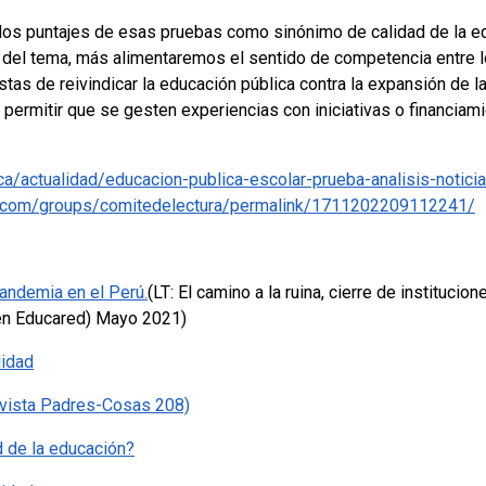
los puntajes de esas pruebas como sinónimo de calidad de la e
del tema, más alimentaremos el sentido de competencia entre l
stas de reivindicar la educación pública contra la expansión de 
permitir que se gesten experiencias con iniciativas o financiami
ica/actualidad/educacion-publica-escolar-prueba-analisis-notic
k.com/groups/comitedelectura/permalink/1711202209112241/
andemia en el Perú.
(LT: El camino a la ruina, cierre de instituc
en Educared) Mayo 2021)
lidad
evista Padres-Cosas 208)
d de la educación?