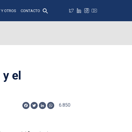
 Y OTROS
CONTACTO
 y el
6.850
Facebook
Twitter
LinkedIn
WhatsApp