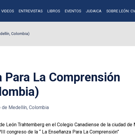
VIDEOS
ENTREVISTAS
LIBROS
EVENTOS
JUDAICA
SOBRE LEÓN: CV
ellín, Colombia)
a Para La Comprensión
olombia)
 de Medellín, Colombia
 de León Trahtemberg en el Colegio Canadien
se de la ciudad de 
VIII congreso de la “ La Enseñanza Para La Comprensión”