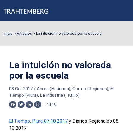
Inicio
>
Artículos
>
La intuición no valorada por la escuela
La intuición no valorada
por la escuela
08 Oct 2017
/
Ahora (Huánuco), Correo (Regiones), El
Tiempo (Piura), La Industria (Trujillo)
4.119
Facebook
Twitter
LinkedIn
WhatsApp
El Tiempo, Piura 07 10 2017
y Diarios Regionales 08
10 2017