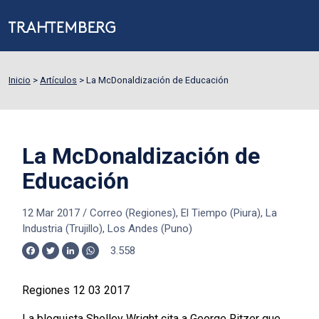
Inicio
>
Artículos
>
La McDonaldización de Educación
La McDonaldización de
Educación
12 Mar 2017
/
Correo (Regiones), El Tiempo (Piura), La
Industria (Trujillo), Los Andes (Puno)
3.558
Facebook
Twitter
LinkedIn
WhatsApp
Regiones 12 03 2017
La bloguista Shelley Wright cita a George Ritzer que