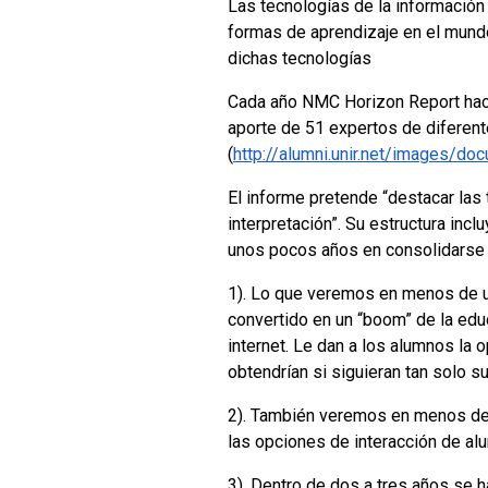
Las tecnologías de la informació
formas de aprendizaje en el mund
dichas tecnologías
Cada año NMC Horizon Report hace
aporte de 51 expertos de diferent
(
http://alumni.unir.net/images
El informe pretende “destacar las
interpretación”. Su estructura incl
unos pocos años en consolidarse
1). Lo que veremos en menos de u
convertido en un “boom” de la edu
internet. Le dan a los alumnos la
obtendrían si siguieran tan solo s
2). También veremos en menos de u
las opciones de interacción de alu
3). Dentro de dos a tres años se 