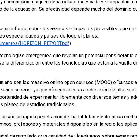
n y comunicación siguen desarrollándose y cada vez impactan má
o de la educación. Su efectividad depende mucho del dominio q
 su informe sobre los avances e impactos previsibles que en el
es especialidades y países de todo el planeta.
/documentos/HORIZON_REPORT.pdf
)
 tecnologías emergentes que revelan un potencial considerable e
uye la diferenciación entre las tecnologías que están a la vuelta 
n año son los massive online open courses (MOOC) o “cursos ab
cación superior ya que ofrecen acceso a educación de alta calida
 oportunidad de experimentar libremente con diversos temas y ad
us planes de estudios tradicionales.
n año un rápida penetración de las tabletas electrónicas multi
mnos, profesores y materiales disponibles en la red o los aplic
habrá desarrollado gran cantidad de videojuegos sobre temas pr