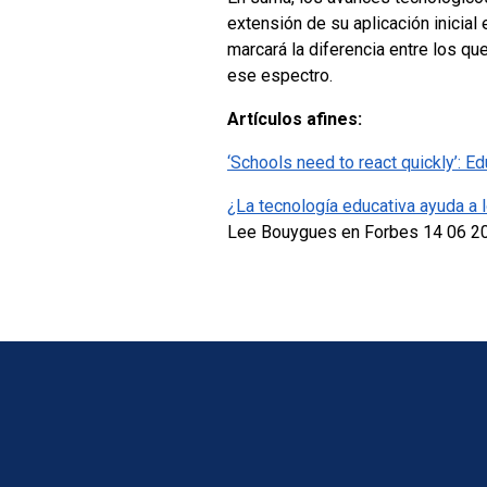
extensión de su aplicación inicia
marcará la diferencia entre los qu
ese espectro.
Artículos afines:
‘Schools need to react quickly’: E
¿La tecnología educativa ayuda a 
Lee Bouygues
en Forbes 14 06 2