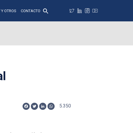
 Y OTROS
CONTACTO
al
5.350
Facebook
Twitter
LinkedIn
WhatsApp