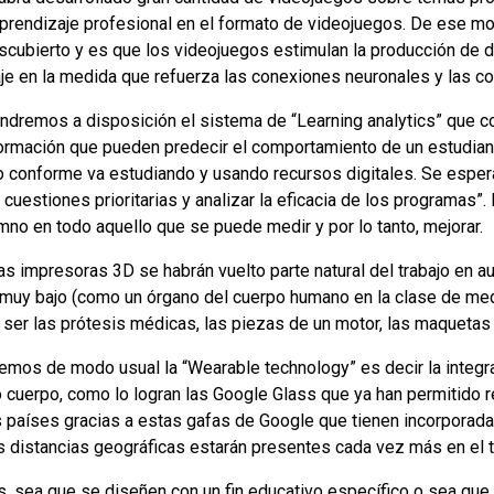
aprendizaje profesional en el formato de videojuegos. De ese m
descubierto y es que los videojuegos estimulan la producción de
je en la medida que refuerza las conexiones neuronales y las c
dremos a disposición el sistema de “Learning analytics” que co
formación que pueden predecir el comportamiento de un estudian
 conforme va estudiando y usando recursos digitales. Se espera
 cuestiones prioritarias y analizar la eficacia de los programas”.
lumno en todo aquello que se puede medir y por lo tanto, mejorar.
as impresoras 3D se habrán vuelto parte natural del trabajo en au
 muy bajo (como un órgano del cuerpo humano en la clase de med
er las prótesis médicas, las piezas de un motor, las maquetas d
emos de modo usual la “Wearable technology” es decir la integr
o cuerpo, como lo logran las Google Glass que ya han permitido 
os países gracias a estas gafas de Google que tienen incorporada
as distancias geográficas estarán presentes cada vez más en el t
, sea que se diseñen con un fin educativo específico o sea que