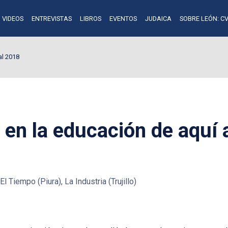
VIDEOS
ENTREVISTAS
LIBROS
EVENTOS
JUDAICA
SOBRE LEÓN: CV
al 2018
 en la educación de aquí 
l Tiempo (Piura), La Industria (Trujillo)