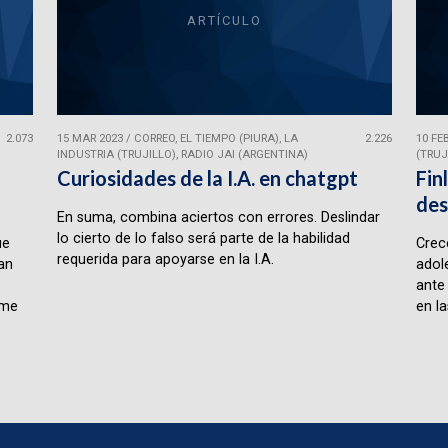
ARTÍCULO
2.073
15 MAR 2023
/
CORREO, EL TIEMPO (PIURA), LA
2.226
10 FE
INDUSTRIA (TRUJILLO), RADIO JAI (ARGENTINA)
(TRUJ
Curiosidades de la I.A. en chatgpt
Fin
des
En suma, combina aciertos con errores. Deslindar
lo cierto de lo falso será parte de la habilidad
ue
Crece
requerida para apoyarse en la I.A.
lan
adol
ante
rme
en la