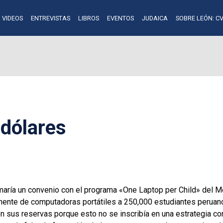
VIDEOS
ENTREVISTAS
LIBROS
EVENTOS
JUDAICA
SOBRE LEÓN: CV
 dólares
maría un convenio con el programa «One Laptop per Child» del Me
mente de computadoras portátiles a 250,000 estudiantes peruano
n sus reservas porque esto no se inscribía en una estrategia c