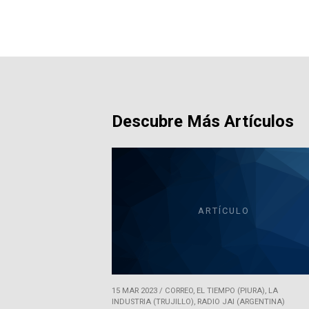
Descubre Más Artículos
ARTÍCULO
15 MAR 2023
/
CORREO, EL TIEMPO (PIURA), LA
INDUSTRIA (TRUJILLO), RADIO JAI (ARGENTINA)