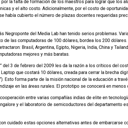
; por la falta de formación de los maestros para lograr que los
cnicas y el alto costo. Adicionalmente, por el costo de oportuni
 se había cubierto el número de plazas docentes requeridas prec
ás Negroponte del Media Lab han tenido serios problemas. Varia
sto de las computadoras de 100 dólares, bordea los 200 dólares.
retractaron: Brasil, Argentina, Egipto, Nigeria, India, China y Tail
mputadoras mejores y más baratas.
 del 3 de febrero del 2009 les da la razón a los críticos del cost
aptop que costará 10 dólares, creada para cerrar la brecha digita
”). Esto forma parte de la misión nacional de la educación a trav
endizaje en las áreas rurales. El prototipo se conocerá en menos
cooperación entre varias compañías indias de elite en tecnología,
Bangalore y el laboratorio de semicoductores del departamento es
 con cuidado estas opciones alternativas antes de embarcarse 