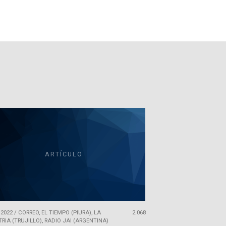
ARTÍCULO
 2022
/
CORREO, EL TIEMPO (PIURA), LA
2.068
RIA (TRUJILLO), RADIO JAI (ARGENTINA)