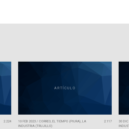
ARTÍCULO
2.224
10 FEB 2023
/
CORREO, EL TIEMPO (PIURA), LA
2.117
30 DIC
INDUSTRIA (TRUJILLO)
INDUST