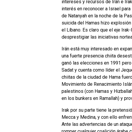
intereses y recursos de Irán e Ir
interés en reconocer a Israel para
de Natanyah en la noche de la Pasc
suicida del Hamas hizo explosión 
el Líbano. Es claro que el eje Irak
desprestigiar las iniciativas norte
Irán está muy interesado en expan
una fuerte presencia chiita desest
ganó las elecciones en 1991 pero
Sadat y cuenta como líder el Jequ
chiitas de la ciudad de Hama fuer
Movimiento de Renacimiento Islámi
palestinos (con Hamas y Hizballah)
en los bunkers en Ramallah) y prov
Irak por su parte tiene la pretens
Mecca y Medina, y con ello enfren
Ante las advertencias de un ataqu
romper cualquier coalición árabe c