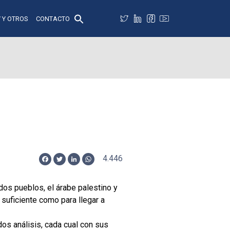
 Y OTROS
CONTACTO
4.446
Facebook
Twitter
LinkedIn
WhatsApp
os pueblos, el árabe palestino y
suficiente como para llegar a
os análisis, cada cual con sus