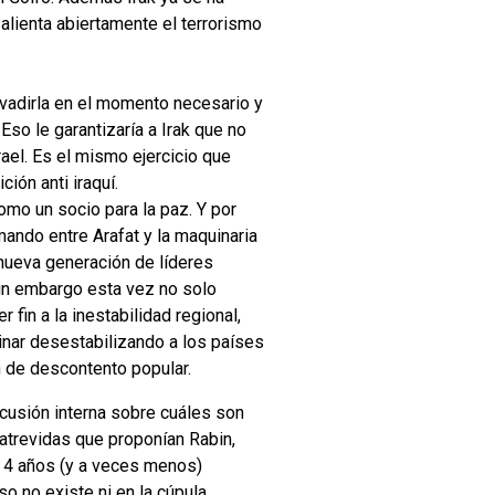
 alienta abiertamente el terrorismo
invadirla en el momento necesario y
Eso le garantizaría a Irak que no
ael. Es el mismo ejercicio que
ión anti iraquí.
como un socio para la paz. Y por
ando entre Arafat y la maquinaria
 nueva generación de líderes
Sin embargo esta vez no solo
fin a la inestabilidad regional,
minar desestabilizando a los países
 de descontento popular.
scusión interna sobre cuáles son
atrevidas que proponían Rabin,
a 4 años (y a veces menos)
o no existe ni en la cúpula