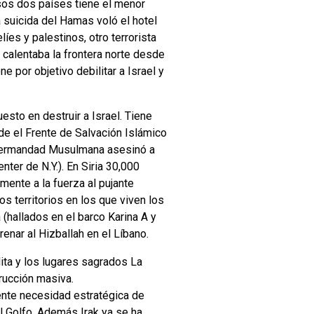
esos dos países tiene el menor
a suicida del Hamas voló el hotel
íes y palestinos, otro terrorista
calentaba la frontera norte desde
e por objetivo debilitar a Israel y
sto en destruir a Israel. Tiene
nde el Frente de Salvación Islámico
a Hermandad Musulmana asesinó a
ter de N.Y.). En Siria 30,000
ente a la fuerza al pujante
s territorios en los que viven los
(hallados en el barco Karina A y
enar al Hizballah en el Líbano.
dita y los lugares sagrados La
rucción masiva.
ente necesidad estratégica de
el Golfo. Además Irak ya se ha