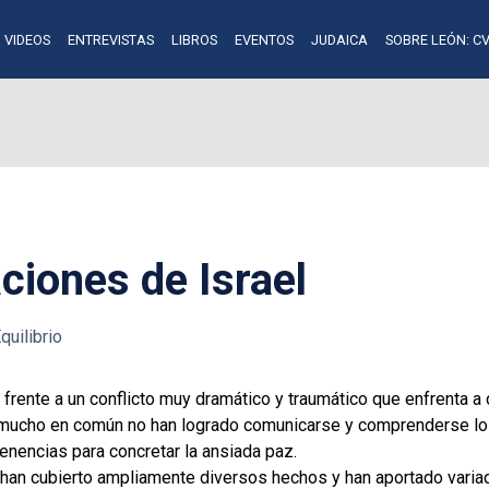
VIDEOS
ENTREVISTAS
LIBROS
EVENTOS
JUDAICA
SOBRE LEÓN: CV
ciones de Israel
quilibrio
nte a un conflicto muy dramático y traumático que enfrenta a d
er mucho en común no han logrado comunicarse y comprenderse lo 
nencias para concretar la ansiada paz.
l han cubierto ampliamente diversos hechos y han aportado variad