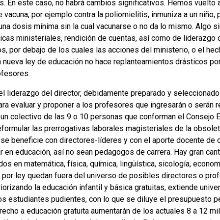
. En este caso, no habrá cambios significativos. Hemos vuelto a
 vacuna, por ejemplo contra la poliomielitis, inmuniza a un niño, p
na dosis mínima sin la cual vacunarse o no da lo mismo. Algo si
icas ministeriales, rendición de cuentas, así como de liderazgo d
s, por debajo de los cuales las acciones del ministerio, o el he
La nueva ley de educación no hace replanteamientos drásticos por
ofesores.
el liderazgo del director, debidamente preparado y seleccionado
ra evaluar y proponer a los profesores que ingresarán o serán re
n colectivo de las 9 o 10 personas que conforman el Consejo Edu
reformular las prerrogativas laborales magisteriales de la obsole
 se beneficie con directores-líderes y con el aporte docente de 
ar en educación, así no sean pedagogos de carrera. Hay gran can
 en matemática, física, química, lingüística, sicología, econom
 por ley quedan fuera del universo de posibles directores o pro
riorizando la educación infantil y básica gratuitas, extiende unive
los estudiantes pudientes, con lo que se diluye el presupuesto p
recho a educación gratuita aumentarán de los actuales 8 a 12 mil