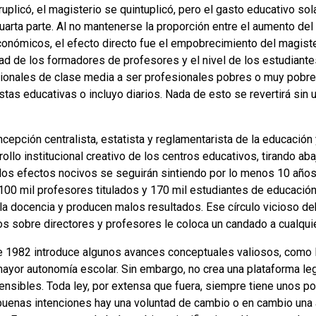
uplicó, el magisterio se quintuplicó, pero el gasto educativo sol
 cuarta parte. Al no mantenerse la proporción entre el aumento 
onómicos, el efecto directo fue el empobrecimiento del magister
dad de los formadores de profesores y el nivel de los estudiante
ionales de clase media a ser profesionales pobres o muy pobr
istas educativas o incluyo diarios. Nada de esto se revertirá sin
cepción centralista, estatista y reglamentarista de la educación
ollo institucional creativo de los centros educativos, tirando aba
 los efectos nocivos se seguirán sintiendo por lo menos 10 año
00 mil profesores titulados y 170 mil estudiantes de educación,
la docencia y producen malos resultados. Ese círculo vicioso d
os sobre directores y profesores le coloca un candado a cualquie
e 1982 introduce algunos avances conceptuales valiosos, como la 
 mayor autonomía escolar. Sin embargo, no crea una plataforma le
nsibles. Toda ley, por extensa que fuera, siempre tiene unos p
 buenas intenciones hay una voluntad de cambio o en cambio una 