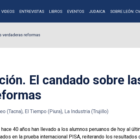
VIDEOS
ENTREVISTAS
LIBROS
EVENTOS
JUDAICA
SOBRE LEÓN: CV
as verdaderas reformas
ción. El candado sobre la
eformas
eo (Tacna), El Tiempo (Piura), La Industria (Trujillo)
ace 40 años han llevado a los alumnos peruanos de hoy al últim
uados en la prueba internacional PISA, reiterando los resultad