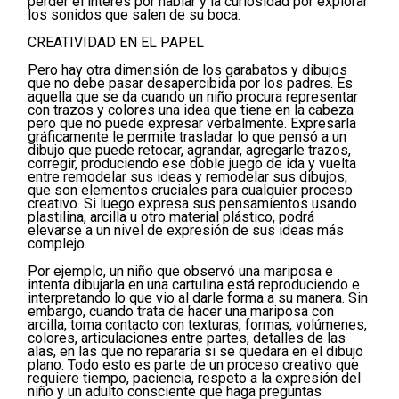
perder el interés por hablar y la curiosidad por explorar
los sonidos que salen de su boca.
CREATIVIDAD EN EL PAPEL
Pero hay otra dimensión de los garabatos y dibujos
que no debe pasar desapercibida por los padres. Es
aquella que se da cuando un niño procura representar
con trazos y colores una idea que tiene en la cabeza
pero que no puede expresar verbalmente. Expresarla
gráficamente le permite trasladar lo que pensó a un
dibujo que puede retocar, agrandar, agregarle trazos,
corregir, produciendo ese doble juego de ida y vuelta
entre remodelar sus ideas y remodelar sus dibujos,
que son elementos cruciales para cualquier proceso
creativo. Si luego expresa sus pensamientos usando
plastilina, arcilla u otro material plástico, podrá
elevarse a un nivel de expresión de sus ideas más
complejo.
Por ejemplo, un niño que observó una mariposa e
intenta dibujarla en una cartulina está reproduciendo e
interpretando lo que vio al darle forma a su manera. Sin
embargo, cuando trata de hacer una mariposa con
arcilla, toma contacto con texturas, formas, volúmenes,
colores, articulaciones entre partes, detalles de las
alas, en las que no repararía si se quedara en el dibujo
plano. Todo esto es parte de un proceso creativo que
requiere tiempo, paciencia, respeto a la expresión del
niño y un adulto consciente que haga preguntas