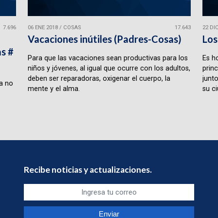
7.696
06 ENE 2018
/
COSAS
17.643
22 DI
Vacaciones inútiles (Padres-Cosas)
Los
s #
Para que las vacaciones sean productivas para los
Es ho
niños y jóvenes, al igual que ocurre con los adultos,
prin
deben ser reparadoras, oxigenar el cuerpo, la
junt
la no
mente y el alma.
su c
Recibe noticias y actualizaciones.