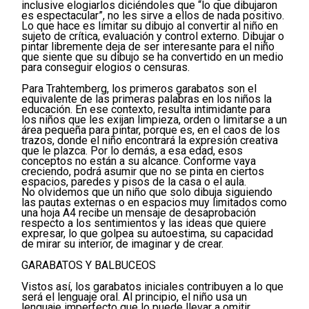
inclusive elogiarlos diciéndoles que “lo que dibujaron
es espectacular”, no les sirve a ellos de nada positivo.
Lo que hace es limitar su dibujo al convertir al niño en
sujeto de crítica, evaluación y control externo. Dibujar o
pintar libremente deja de ser interesante para el niño
que siente que su dibujo se ha convertido en un medio
para conseguir elogios o censuras.
Para Trahtemberg, los primeros garabatos son el
equivalente de las primeras palabras en los niños la
educación. En ese contexto, resulta intimidante para
los niños que les exijan limpieza, orden o limitarse a un
área pequeña para pintar, porque es, en el caos de los
trazos, donde el niño encontrará la expresión creativa
que le plazca. Por lo demás, a esa edad, esos
conceptos no están a su alcance. Conforme vaya
creciendo, podrá asumir que no se pinta en ciertos
espacios, paredes y pisos de la casa o el aula.
No olvidemos que un niño que solo dibuja siguiendo
las pautas externas o en espacios muy limitados como
una hoja A4 recibe un mensaje de desaprobación
respecto a los sentimientos y las ideas que quiere
expresar, lo que golpea su autoestima, su capacidad
de mirar su interior, de imaginar y de crear.
GARABATOS Y BALBUCEOS
Vistos así, los garabatos iniciales contribuyen a lo que
será el lenguaje oral. Al principio, el niño usa un
lenguaje imperfecto que lo puede llevar a omitir