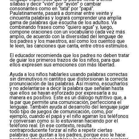
sílabas y decir “vión” por “avión” o cambiar
consonantes como en “tatá” por “papá”.
Paulatinamente, pasará a dominar entre veinte y
cincuenta palabras y logrará comprender una amplia
gama de palabras que escucha de los adultos. Va
combinando frases como “quiero agua” y, luego,
compone oraciones con un vocabulario cada vez más
amplio, de acuerdo con la diversidad del lenguaje de
los padres y los maestros, así como los cuentos que
le leen, las canciones que canta, entre otros estímulos.
El educador recomienda que los padres no deben tratar
de guiar los primeros trazos de los niños, para que
ellos expresen sus emociones con más libertad.
Ayuda a los niños hablarles usando palabras correctas
sin diminutivos ni cantitos que distorsionan la correcta
pronunciación de las palabras. Así mismo, escucharlos
y no adelantarse a decir la palabra que señalan hasta
que ellos se hayan esforzado por expresarla a su
manera es positivo. Este es un diálogo nutritivo que, a
la par que permite una comunicación, perfecciona el
lenguaje. También ayuda al desarrollo del lenguaje jugar
todo tipo de juegos de comunicación, como, por
ejemplo, cuando el papá y el niño agarran los teléfonos
y conversan como si lo estuvieran haciendo por el
teléfono real. En ese contexto, resulta
contraproducente forzar al niño a repetir ciertas
palabras que gustan a los padres, porque eso le hace