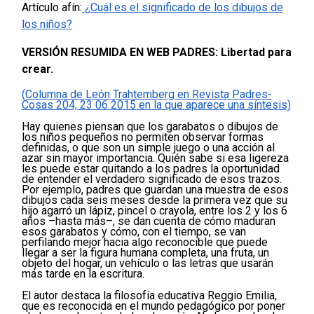
Artículo afín:
¿Cuál es el significado de los dibujos de
los niños?
VERSIÓN RESUMIDA EN WEB PADRES: Libertad para
crear.
(Columna de León Trahtemberg en Revista Padres-
Cosas 204, 23 06 2015 en la que aparece una síntesis)
Hay quienes piensan que los garabatos o dibujos de
los niños pequeños no permiten observar formas
definidas, o que son un simple juego o una acción al
azar sin mayor importancia. Quién sabe si esa ligereza
les puede estar quitando a los padres la oportunidad
de entender el verdadero significado de esos trazos.
Por ejemplo, padres que guardan una muestra de esos
dibujos cada seis meses desde la primera vez que su
hijo agarró un lápiz, pincel o crayola, entre los 2 y los 6
años –hasta más–, se dan cuenta de cómo maduran
esos garabatos y cómo, con el tiempo, se van
perfilando mejor hacia algo reconocible que puede
llegar a ser la figura humana completa, una fruta, un
objeto del hogar, un vehículo o las letras que usarán
más tarde en la escritura.
El autor destaca la filosofía educativa Reggio Emilia,
que es reconocida en el mundo pedagógico por poner