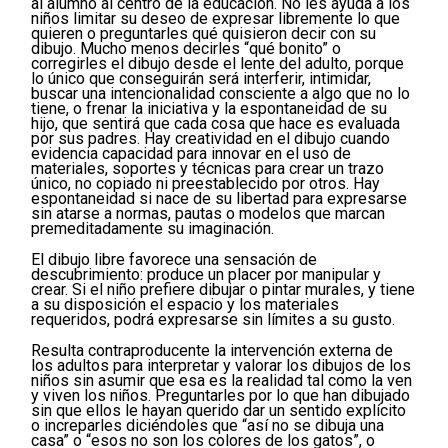
al alumno al centro de la educación. No les ayuda a los
niños limitar su deseo de expresar libremente lo que
quieren o preguntarles qué quisieron decir con su
dibujo. Mucho menos decirles “qué bonito” o
corregirles el dibujo desde el lente del adulto, porque
lo único que conseguirán será interferir, intimidar,
buscar una intencionalidad consciente a algo que no lo
tiene, o frenar la iniciativa y la espontaneidad de su
hijo, que sentirá que cada cosa que hace es evaluada
por sus padres. Hay creatividad en el dibujo cuando
evidencia capacidad para innovar en el uso de
materiales, soportes y técnicas para crear un trazo
único, no copiado ni preestablecido por otros. Hay
espontaneidad si nace de su libertad para expresarse
sin atarse a normas, pautas o modelos que marcan
premeditadamente su imaginación.
El dibujo libre favorece una sensación de
descubrimiento: produce un placer por manipular y
crear. Si el niño prefiere dibujar o pintar murales, y tiene
a su disposición el espacio y los materiales
requeridos, podrá expresarse sin límites a su gusto.
Resulta contraproducente la intervención externa de
los adultos para interpretar y valorar los dibujos de los
niños sin asumir que esa es la realidad tal como la ven
y viven los niños. Preguntarles por lo que han dibujado
sin que ellos le hayan querido dar un sentido explícito
o increparles diciéndoles que “así no se dibuja una
casa” o “esos no son los colores de los gatos”, o