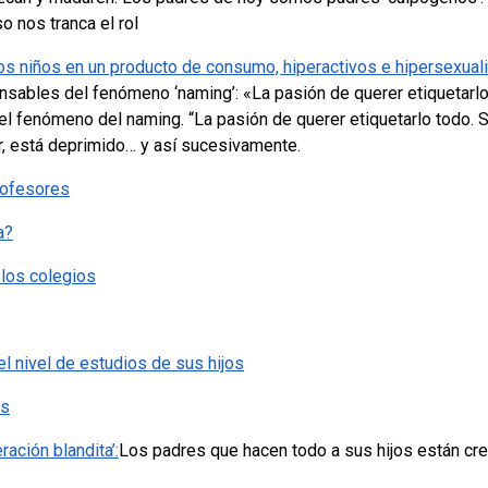
so nos tranca el rol
os niños en un producto de consumo, hiperactivos e hipersexual
onsables del fenómeno ‘naming’: «La pasión de querer etiquetarl
l fenómeno del naming. “La pasión de querer etiquetarlo todo. Si
ar, está deprimido… y así sucesivamente.
rofesores
a?
 los colegios
l nivel de estudios de sus hijos
os
ación blandita’:
Los padres que hacen todo a sus hijos están cr