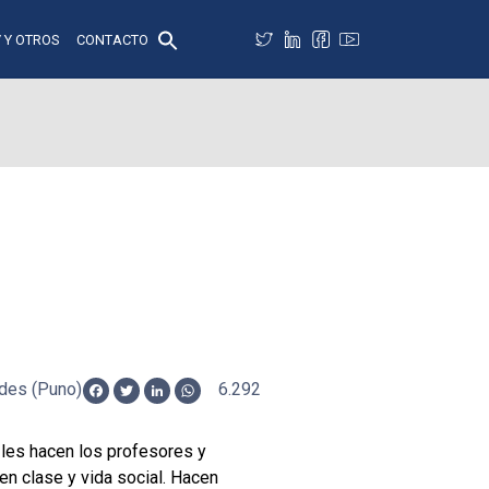
 Y OTROS
CONTACTO
ndes (Puno)
6.292
Facebook
Twitter
LinkedIn
WhatsApp
 les hacen los profesores y
en clase y vida social. Hacen