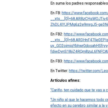
En suma los padres responsables 
En FB:
https://www.facebook.com
__xts__[0]=68.ARBzCHsWOJTiv
ZhDL4IYJPMg6z2e9mrgJ5-ge3N
En FB2:
https://www.facebook.c
__xts__[0]=68.ARDHnF47lle0EP
uy_GO2oimiqYbhwr0dosahHSfry
fdiwDynS18jiZ4RQm8zuL6fNFC
En FB3:
https://www.facebook.c
En Twitter:
https://twitter.com/
Artículos afines:
“Cariño, ten cuidado que te vas a
“Un niño al que le hacemos todo 
efecto en su cerebro similar a la v