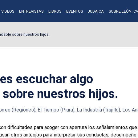
VIDEOS
ENTREVISTAS
LIBROS
EVENTOS
JUDAICA
SOBRE LEÓN: CV
adable sobre nuestros hijos.
e es escuchar algo
sobre nuestros hijos.
rreo (Regiones), El Tiempo (Piura), La Industria (Trujillo), Los A
con dificultades para acoger con apertura los señalamientos que
 usan otros anteojos para interpretar sus conductas, desempeño 