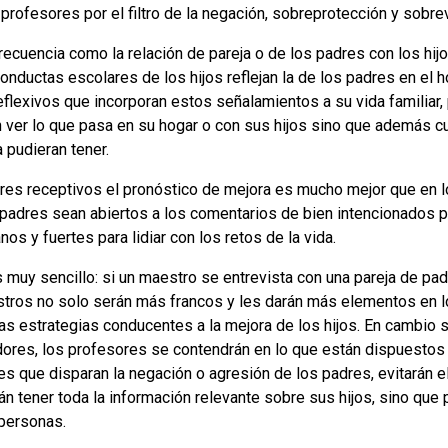
profesores por el filtro de la negación, sobreprotección y sobrev
ecuencia como la relación de pareja o de los padres con los hijo
 conductas escolares de los hijos reflejan la de los padres en el
eflexivos que incorporan estos señalamientos a su vida familia
 ver lo que pasa en su hogar o con sus hijos sino que además cu
 pudieran tener.
res receptivos el pronóstico de mejora es mucho mejor que en l
s padres sean abiertos a los comentarios de bien intencionados 
s y fuertes para lidiar con los retos de la vida.
s muy sencillo: si un maestro se entrevista con una pareja de p
estros no solo serán más francos y les darán más elementos en
las estrategias conducentes a la mejora de los hijos. En cambio 
ores, los profesores se contendrán en lo que están dispuestos a
es que disparan la negación o agresión de los padres, evitarán e
án tener toda la información relevante sobre sus hijos, sino que
 personas.