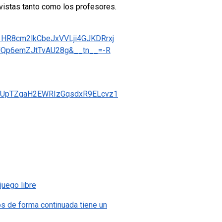
istas tanto como los profesores.
HR8cm2lkCbeJxVVLji4GJKDRrxj
Qp6emZJtTvAU28g&__tn__=-R
kkUpTZgaH2EWRIzGqsdxR9ELcvz1
juego libre
ños de forma continuada tiene un