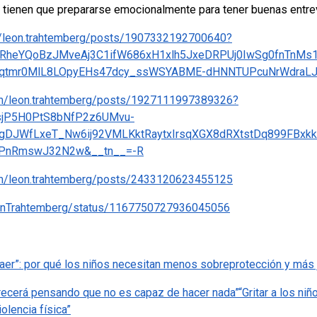
tienen que prepararse emocionalmente para tener buenas entrev
/leon.trahtemberg/posts/1907332192700640?
4RheYQoBzJMveAj3C1ifW686xH1xlh5JxeDRPUj0IwSg0fnTnMs1
qtmr0MlL8LOpyEHs47dcy_ssWSYABME-dHNNTUPcuNrWdraLJ
om/leon.trahtemberg/posts/1927111997389326?
lsjP5H0PtS8bNfP2z6UMvu-
ygDJWfLxeT_Nw6ij92VMLKktRaytxIrsqXGX8dRXtstDq899FBx
APnRmswJ32N2w&__tn__=-R
om/leon.trahtemberg/posts/2433120623455125
LeonTrahtemberg/status/1167750727936045056
 caer”: por qué los niños necesitan menos sobreprotección y más 
crecerá pensando que no es capaz de hacer nada”
“Gritar a los ni
iolencia física”