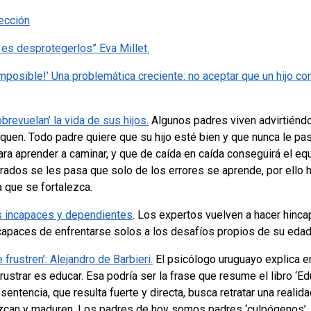
ección
es desprotegerlos” Eva Millet.
Imposible!’
Una problemática creciente: no aceptar que un hijo co
revuelan’ la vida de sus hijos.
Algunos padres viven advirtiéndo
quen. T
odo padre quiere que su hijo esté bien y que nunca le pa
ara aprender a caminar, y que de caída en caída conseguirá el equi
ados se les pasa que solo de los errores se aprende, por ello h
 que se fortalezca.
jos incapaces y dependientes
.
Los expertos vuelven a hacer hinca
apaces de enfrentarse solos a los desafíos propios de su eda
 frustren’: Alejandro de Barbieri.
El psicólogo uruguayo explica e
rustrar es educar. Esa podría ser la frase que resume el libro ‘Ed
sentencia, que resulta fuerte y directa, busca retratar una realida
ezcan y maduren.
Los padres de hoy somos padres ‘culpógenos’