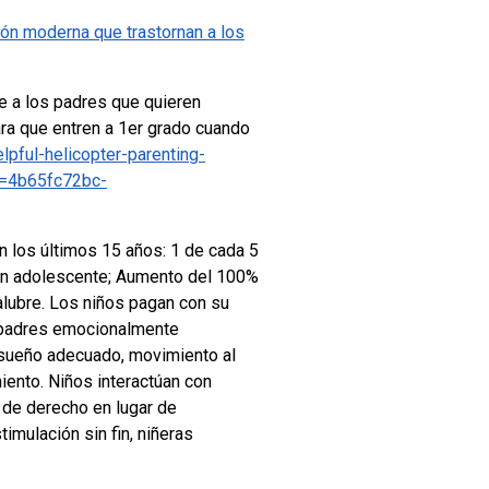
ón moderna que trastornan a los
 a los padres que quieren
ara que entren a 1er grado cuando
lpful-helicopter-parenting-
=4b65fc72bc-
n los últimos 15 años:
1 de cada 5
n adolescente;
Aumento del 100%
alubre.
Los niños pagan con su
 padres emocionalmente
y sueño adecuado, movimiento al
miento.
Niños interactúan con
 de derecho en lugar de
timulación sin fin, niñeras