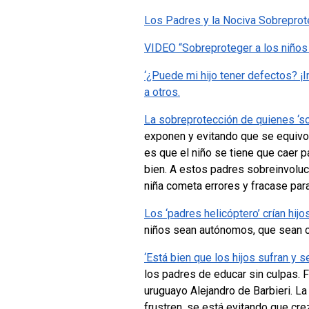
Los Padres y la Nociva Sobreprot
VIDEO “Sobreproteger a los niños 
‘¿Puede mi hijo tener defectos? ¡
a otros.
La sobreprotección de quienes ‘sob
exponen y evitando que se equivo
es que el niño se tiene que caer p
bien.
A estos padres sobreinvolucr
niña cometa errores y fracase para
Los ‘padres helicóptero’ crían hi
niños sean autónomos, que sean c
‘Está bien que los hijos sufran y se
los padres de educar sin culpas.
F
uruguayo Alejandro de Barbieri. La 
frustren, se está evitando que cr