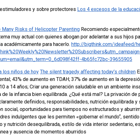
 estimuladores y sobre protectores
Los 4 excesos de la educaci
he Many Risks of Helicopter Parenting
Recomiendo especialmente
, tema muy actual con quienes abogan por adelantar a sus hijos p
ada académicamente para hacerlo.
http://bigthink.com/ideafeed/he
0Think%20Weekly%20Newsletter%20Subscribers&utm_campaign
ium=email&utm_term=0_6d098f42ff-4b65fc72bc-39655905
a los niños de hoy
The silent tragedy affecting today’s children
E
ental;
43% de aumento en TDAH;
37% de aumento en la depresió
 10 a 14 años;
Criar una generación saludable en un ambiente ins
 de la infancia bien equilibrada.
¿Qué está mal? La privación de
 claramente definidos, responsabilidades, nutrición equilibrada 
cción social, oportunidades para tiempos no estructurados y aburri
adres
indulgentes que les permiten «gobernar el mundo“, sentido
y nutrición desequilibrada, estilo de vida interior sedentario,
es
ntánea y ausencia de momentos aburridos