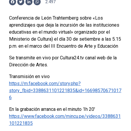
2.497
Facebook
Twitter
LinkedIn
WhatsApp
Conferencia de León Trahtemberg sobre «Los
aprendizajes que deja la incursión de las instituciones
educativas en el mundo virtual» organizado por el
Ministerio de Cultura) el día 30 de setiembre a las 5.15
p.m. en el marco del III Encuentro de Arte y Educación
Se transmite en vivo por Cultura24.tv canal web de la
Dirección de Artes.
Transmisión en vivo
https://m.facebook.com/story.php?
story_fbid=3388631101221835&id=16698570671017
6
En la grabación arranca en el minuto 1h 20′
https://www.facebook.com/mincu.pe/videos/3388631
101221835