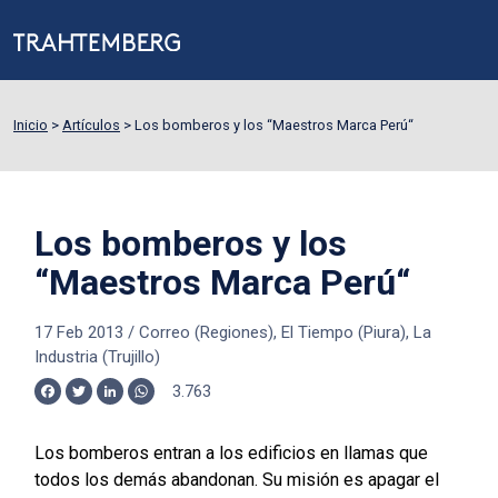
Inicio
>
Artículos
>
Los bomberos y los “Maestros Marca Perú“
Los bomberos y los
“Maestros Marca Perú“
17 Feb 2013
/
Correo (Regiones), El Tiempo (Piura), La
Industria (Trujillo)
3.763
Facebook
Twitter
LinkedIn
WhatsApp
Los bomberos entran a los edificios en llamas que
todos los demás abandonan. Su misión es apagar el