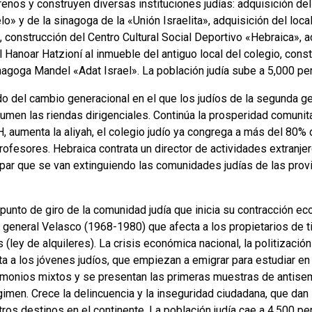
enos y construyen diversas instituciones judías: adquisición del
o» y de la sinagoga de la «Unión Israelita», adquisición del loca
», construcción del Centro Cultural Social Deportivo «Hebraica», a
 Hanoar Hatzioní al inmueble del antiguo local del colegio, cons
inagoga Mandel «Adat Israel». La población judía sube a 5,000 pe
o del cambio generacional en el que los judíos de la segunda g
men las riendas dirigenciales. Continúa la prosperidad comunitar
, aumenta la aliyah, el colegio judío ya congrega a más del 80% d
rofesores. Hebraica contrata un director de actividades extranje
 par que se van extinguiendo las comunidades judías de las provi
punto de giro de la comunidad judía que inicia su contracción 
 general Velasco (1968-1980) que afecta a los propietarios de tie
 (ley de alquileres). La crisis económica nacional, la politizaci
ta a los jóvenes judíos, que empiezan a emigrar para estudiar en
imonios mixtos y se presentan las primeras muestras de antisemi
gimen. Crece la delincuencia y la inseguridad ciudadana, que dan 
tros destinos en el continente. La población judía cae a 4,500 per