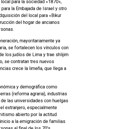
 local para la sociedad «1870»,
l para la Embajada de Israel y otro
dquisición del local para «Bikur
trucción del hogar de ancianos
rsonas.
eneración, mayoritariamente ya
ia, se fortalecen los vínculos con
e los judíos de Lima y trae shlijim
ro, se contratan tres nuevos
ncias crece la limeña, que llega a
económica y demográfica como
rras (reforma agraria), industrias
ón de las universidades con huelgas
 el extranjero, especialmente
tismo abierto por la actitud
inicio a la emigración de familias
sonas al final de los 70’s.