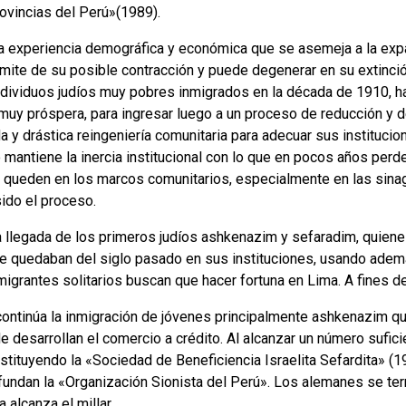
ovincias del Perú»(1989).
a experiencia demográfica y económica que se asemeja a la exp
ímite de su posible contracción y puede degenerar en su extinció
ndividuos judíos muy pobres inmigrados en la década de 1910, h
muy próspera, para ingresar luego a un proceso de reducción y d
da y drástica reingeniería comunitaria para adecuar sus institucio
 mantiene la inercia institucional con lo que en pocos años per
e queden en los marcos comunitarios, especialmente en las sina
ido el proceso.
 llegada de los primeros judíos ashkenazim y sefaradim, quiene
e quedaban del siglo pasado en sus instituciones, usando adem
nmigrantes solitarios buscan que hacer fortuna en Lima. A fines d
ontinúa la inmigración de jóvenes principalmente ashkenazim q
de desarrollan el comercio a crédito. Al alcanzar un número sufi
ituyendo la «Sociedad de Beneficiencia Israelita Sefardita» (192
undan la «Organización Sionista del Perú». Los alemanes se ter
a alcanza el millar.