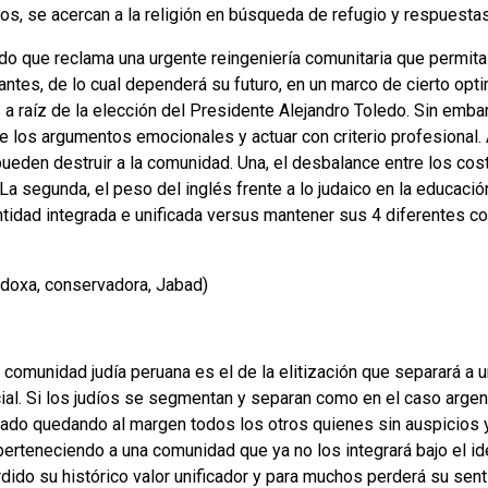
os, se acercan a la religión en búsqueda de refugio y respuestas
do que reclama una urgente reingeniería comunitaria que permi
ntes, de lo cual dependerá su futuro, en un marco de cierto opt
 a raíz de la elección del Presidente Alejandro Toledo. Sin emb
de los argumentos emocionales y actuar con criterio profesional.
ueden destruir a la comunidad. Una, el desbalance entre los co
a segunda, el peso del inglés frente a lo judaico en la educación 
entidad integrada e unificada versus mantener sus 4 diferentes 
odoxa, conservadora, Jabad)
a comunidad judía peruana es el de la elitización que separará a
cial. Si los judíos se segmentan y separan como en el caso arge
lado quedando al margen todos los otros quienes sin auspicios
perteneciendo a una comunidad que ya no los integrará bajo el idea
dido su histórico valor unificador y para muchos perderá su sent