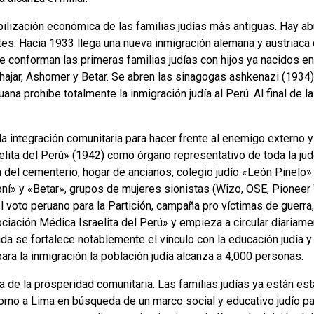
lización económica de las familias judías más antiguas. Hay ab
ntes. Hacia 1933 llega una nueva inmigración alemana y austriaca
e conforman las primeras familias judías con hijos ya nacidos en
ajar, Ashomer y Betar. Se abren las sinagogas ashkenazi (1934)
uana prohíbe totalmente la inmigración judía al Perú. Al final de 
 integración comunitaria para hacer frente al enemigo externo y 
aelita del Perú» (1942) como órgano representativo de toda la jud
 del cementerio, hogar de ancianos, colegio judío «León Pinelo
ioní» y «Betar», grupos de mujeres sionistas (Wizo, OSE, Pione
 voto peruano para la Partición, campaña pro víctimas de guerra,
sociación Médica Israelita del Perú» y empieza a circular diariame
da se fortalece notablemente el vínculo con la educación judía y l
ara la inmigración la población judía alcanza a 4,000 personas.
 de la prosperidad comunitaria. Las familias judías ya están e
orno a Lima en búsqueda de un marco social y educativo judío pa