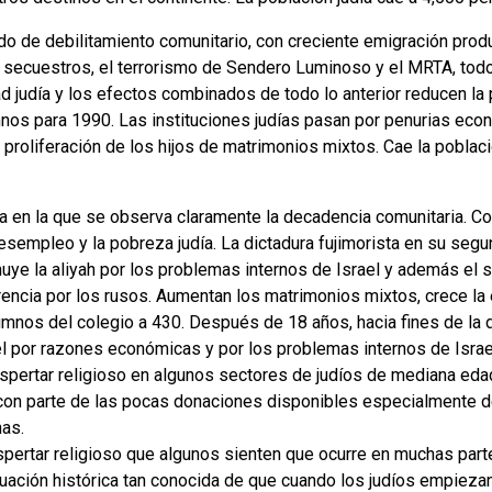
o de debilitamiento comunitario, con creciente emigración produ
os secuestros, el terrorismo de Sendero Luminoso y el MRTA, todo
dad judía y los efectos combinados de todo lo anterior reducen l
os para 1990. Las instituciones judías pasan por penurias eco
 proliferación de los hijos de matrimonios mixtos. Cae la poblaci
 en la que se observa claramente la decadencia comunitaria. Co
desempleo y la pobreza judía. La dictadura fujimorista en su se
nuye la aliyah por los problemas internos de Israel y además el 
rencia por los rusos. Aumentan los matrimonios mixtos, crece la
mnos del colegio a 430. Después de 18 años, hacia fines de la 
ael por razones económicas y por los problemas internos de Isr
spertar religioso en algunos sectores de judíos de mediana edad 
on parte de las pocas donaciones disponibles especialmente de 
nas.
espertar religioso que algunos sienten que ocurre en muchas par
ituación histórica tan conocida de que cuando los judíos empiezan