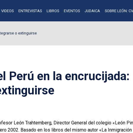
VIDEOS
ENTREVISTAS
LIBROS
EVENTOS
JUDAICA
SOBRE LEÓN: CV
ntegrarse o extinguirse
l Perú en la encrucijada:
extinguirse
ofesor León Trahtemberg, Director General del colegio «León Pine
nero 2002. Basado en los libros del mismo autor «La Inmigració