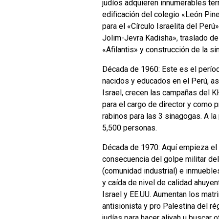
judíos adquieren innumerables terr
edificación del colegio «León Pinel
para el «Círculo Israelita del Perú
Jolim-Jevra Kadisha», traslado del
«Afilantis» y construcción de la s
Década de 1960: Este es el períod
nacidos y educados en el Perú, asu
Israel, crecen las campañas del KH
para el cargo de director y como p
rabinos para las 3 sinagogas. A la
5,500 personas.
Década de 1970: Aquí empieza el 
consecuencia del golpe militar del
(comunidad industrial) e inmuebles
y caída de nivel de calidad ahuyen
Israel y EE.UU. Aumentan los matr
antisionista y pro Palestina del ré
judías para hacer aliyah u buscar o