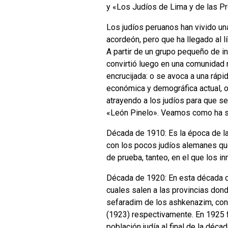
y «Los Judíos de Lima y de las Pr
Los judíos peruanos han vivido un
acordeón, pero que ha llegado al l
A partir de un grupo pequeño de i
convirtió luego en una comunidad 
encrucijada: o se avoca a una rápi
económica y demográfica actual, o
atrayendo a los judíos para que s
«León Pinelo». Veamos como ha s
Década de 1910: Es la época de la
con los pocos judíos alemanes qu
de prueba, tanteo, en el que los i
Década de 1920: En esta década c
cuales salen a las provincias don
sefaradim de los ashkenazim, const
(1923) respectivamente. En 1925 f
población judía al final de la décad