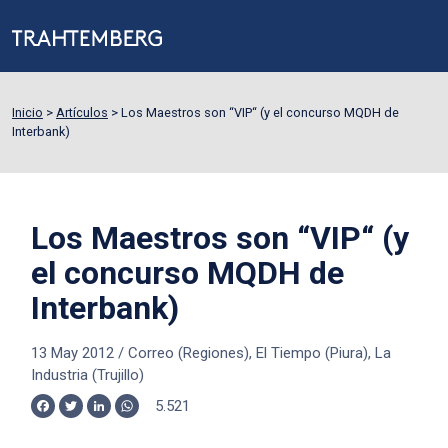
Inicio
>
Artículos
>
Los Maestros son “VIP“ (y el concurso MQDH de
Interbank)
Los Maestros son “VIP“ (y
el concurso MQDH de
Interbank)
13 May 2012
/
Correo (Regiones), El Tiempo (Piura), La
Industria (Trujillo)
5.521
Facebook
Twitter
LinkedIn
WhatsApp