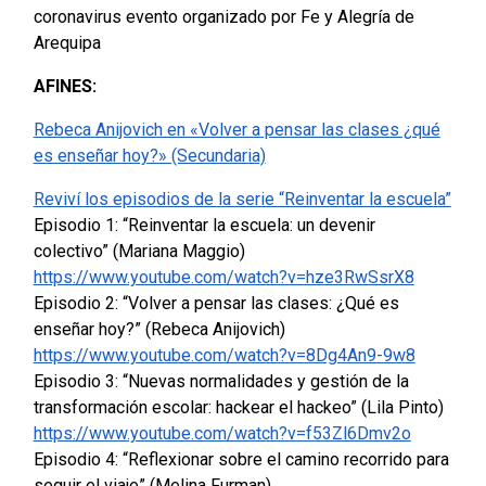
coronavirus evento organizado por Fe y Alegría de
Arequipa
AFINES:
Rebeca Anijovich en «Volver a pensar las clases ¿qué
es enseñar hoy?» (Secundaria)
Reviví los episodios de la serie “Reinventar la escuela”
Episodio 1: “Reinventar la escuela: un devenir
colectivo” (Mariana Maggio)
https://www.youtube.com/watch?v=hze3RwSsrX8
Episodio 2: “Volver a pensar las clases: ¿Qué es
enseñar hoy?” (Rebeca Anijovich)
https://www.youtube.com/watch?v=8Dg4An9-9w8
Episodio 3: “Nuevas normalidades y gestión de la
transformación escolar: hackear el hackeo” (Lila Pinto)
https://www.youtube.com/watch?v=f53Zl6Dmv2o
Episodio 4: “Reflexionar sobre el camino recorrido para
seguir el viaje” (Melina Furman)