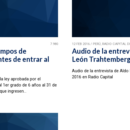
7.980
12 FEB 2016
/
PERÚ, RADIO CAPITAL D
empos de
Audio de la entrev
tes de entrar al
León Trahtember
Audio de la entrevista de Aldo
2016 en Radio Capital
a ley aprobada por el
l 1er grado de 6 años al 31 de
que ingresen...