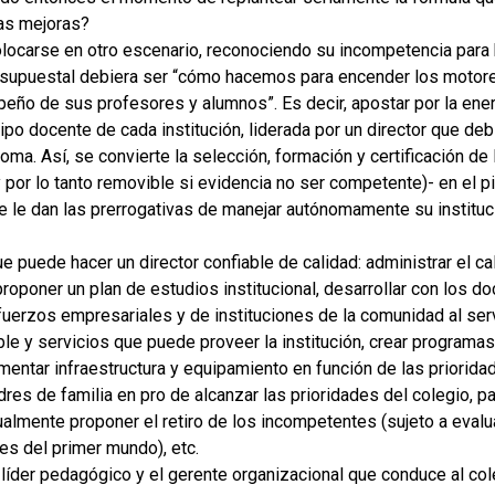
las mejoras?
locarse en otro escenario, reconociendo su incompetencia para
resupuestal debiera ser “cómo hacemos para encender los motore
eño de sus profesores y alumnos”. Es decir, apostar por la ener
po docente de cada institución, liderada por un director que de
a. Así, se convierte la selección, formación y certificación de la
por lo tanto removible si evidencia no ser competente)- en el p
 se le dan las prerrogativas de manejar autónomamente su instituc
 puede hacer un director confiable de calidad: administrar el cal
roponer un plan de estudios institucional, desarrollar con los d
esfuerzos empresariales y de instituciones de la comunidad al serv
nible y servicios que puede proveer la institución, crear programa
entar infraestructura y equipamiento en función de las priorida
res de familia en pro de alcanzar las prioridades del colegio, par
almente proponer el retiro de los incompetentes (sujeto a evalu
ses del primer mundo), etc.
el líder pedagógico y el gerente organizacional que conduce al col