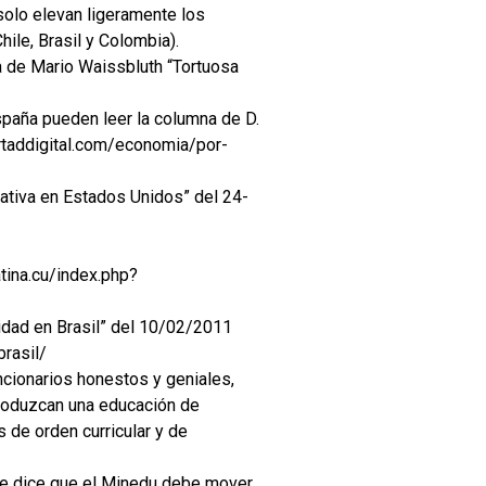
solo elevan ligeramente los
le, Brasil y Colombia).
a de Mario Waissbluth “Tortuosa
spaña pueden leer la columna de D.
ertaddigital.com/economia/por-
ativa en Estados Unidos” del 24-
atina.cu/index.php?
lidad en Brasil” del 10/02/2011
rasil/
ncionarios honestos y geniales,
produzcan una educación de
 de orden curricular y de
ue dice que el Minedu debe mover