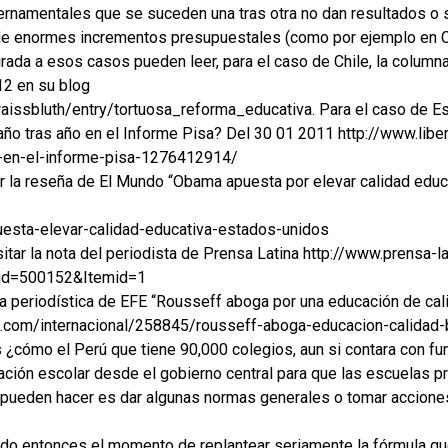
ernamentales que se suceden una tras otra no dan resultados o 
 enormes incrementos presupuestales (como por ejemplo en Chi
rada a esos casos pueden leer, para el caso de Chile, la column
12 en su blog
aissbluth/entry/tortuosa_reforma_educativa. Para el caso de E
ño tras año en el Informe Pisa? Del 30 01 2011 http://www.lib
-en-el-informe-pisa-1276412914/
r la reseña de El Mundo “Obama apuesta por elevar calidad educ
uesta-elevar-calidad-educativa-estados-unidos
tar la nota del periodista de Prensa Latina http://www.prensa-l
id=500152&Itemid=1
ota periodística de EFE “Rousseff aboga por una educación de ca
as.com/internacional/258845/rousseff-aboga-educacion-calidad-b
 ¿cómo el Perú que tiene 90,000 colegios, aun si contara con fu
ación escolar desde el gobierno central para que las escuelas 
 pueden hacer es dar algunas normas generales o tomar acciones
ado entonces el momento de replantear seriamente la fórmula q