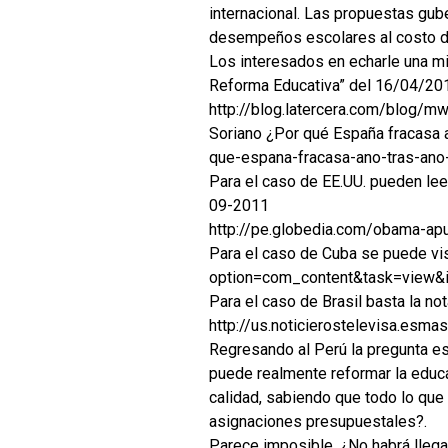
internacional. Las propuestas gub
desempeños escolares al costo de
Los interesados en echarle una mi
Reforma Educativa” del 16/04/20
http://blog.latercera.com/blog/mw
Soriano ¿Por qué España fracasa a
que-espana-fracasa-ano-tras-ano
Para el caso de EE.UU. pueden lee
09-2011
http://pe.globedia.com/obama-ap
Para el caso de Cuba se puede visi
option=com_content&task=view&
Para el caso de Brasil basta la n
http://us.noticierostelevisa.esm
Regresando al Perú la pregunta es
puede realmente reformar la educ
calidad, sabiendo que todo lo que
asignaciones presupuestales?.
Parece imposible. ¿No habrá lleg