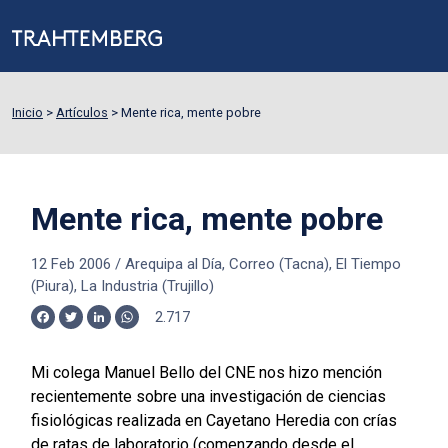
Inicio
>
Artículos
>
Mente rica, mente pobre
Mente rica, mente pobre
12 Feb 2006
/
Arequipa al Día, Correo (Tacna), El Tiempo
(Piura), La Industria (Trujillo)
2.717
Facebook
Twitter
LinkedIn
WhatsApp
Mi colega Manuel Bello del CNE nos hizo mención
recientemente sobre una investigación de ciencias
fisiológicas realizada en Cayetano Heredia con crías
de ratas de laboratorio (comenzando desde el