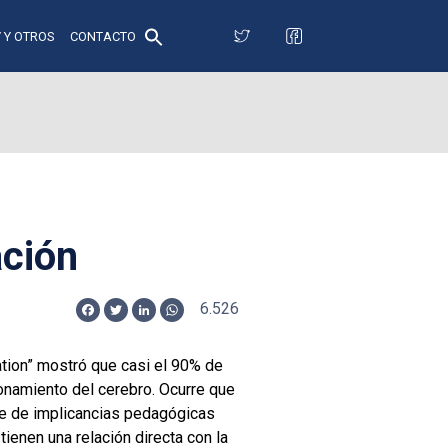
 Y OTROS
CONTACTO
ación
6.526
Facebook
Twitter
LinkedIn
WhatsApp
ation” mostró que casi el 90% de
ionamiento del cerebro. Ocurre que
rie de implicancias pedagógicas
ienen una relación directa con la