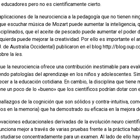
s educadores pero no es científicamente cierto.
plicaciones de la neurociencia a la pedagogía que no tienen nin
e que escuchar música de Mozart puede aumentar la inteligencia, 
ciplinados, que el aceite de pescado puede aumentar el poder de
zquierda puede mejorar la creatividad. Por ello es importante el a
. de Australia Occidental) publicaron en el blog http://blog.ou
bre la íes.
e la neurociencia ofrece una contribución inestimable para evalu
yendo patologías del aprendizaje en los niños y adolescentes. Si
recer a la educación cotidiana. En cambio, la disciplina que tiene
iene un poco de lo «bueno» que los científicos podrían dotar con 
hallazgos de la cognición que son sólidos y contra-intuitiva, com
s en la memoria) que ha demostrado su eficacia en la mejora de
novaciones educacionales derivadas de la evolución neuro científ
unciona mejor a través de varias pruebas frente a la práctica hab
studiarse concentradamente para un examen. Al lado de ello ha