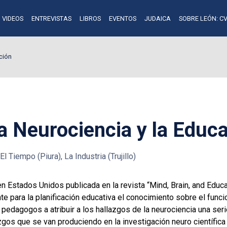
VIDEOS
ENTREVISTAS
LIBROS
EVENTOS
JUDAICA
SOBRE LEÓN: CV
ción
a Neurociencia y la Educ
l Tiempo (Piura), La Industria (Trujillo)
en Estados Unidos publicada en la revista “Mind, Brain, and Educ
te para la planificación educativa el conocimiento sobre el func
y pedagogos a atribuir a los hallazgos de la neurociencia una se
gos que se van produciendo en la investigación neuro científica t