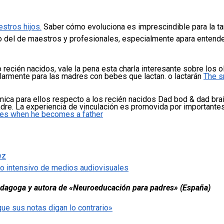
estros hijos.
Saber cómo evoluciona es imprescindible para la ta
 del de maestros y profesionales, especialmente apara entender
recién nacidos, vale la pena esta charla interesante sobre los o
ularmente para las madres con bebes que lactan. o lactarán
The s
mica para ellos respecto a los recién nacidos
Dad bod & dad brai
adre.
La experiencia de vinculación es promovida por important
nges when he becomes a father
ez
so intensivo de medios audiovisuales
edagoga y autora de «Neuroeducación para padres» (España)
ue sus notas digan lo contrario»