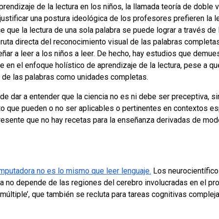
rendizaje de la lectura en los niños, la llamada teoría de doble v
ustificar una postura ideológica de los profesores prefieren la le
ce que la lectura de una sola palabra se puede lograr a través de l
la ruta directa del reconocimiento visual de las palabras completa
ñar a leer a los niños a leer. De hecho, hay estudios que demue
te en el enfoque holístico de aprendizaje de la lectura, pese a 
o de las palabras como unidades completas.
nde dar a entender que la ciencia no es ni debe ser preceptiva, 
o que pueden o no ser aplicables o pertinentes en contextos es
resente que no hay recetas para la enseñanza derivadas de modo 
omputadora no es lo mismo que leer lenguaje.
Los neurocientífico
 no depende de las regiones del cerebro involucradas en el pro
 múltiple’, que también se recluta para tareas cognitivas compl