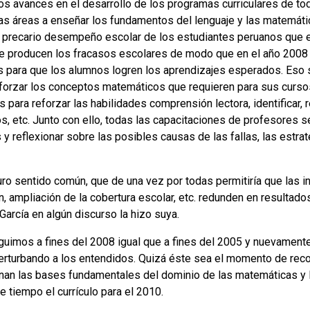
los avances en el desarrollo de los programas curriculares de t
las áreas a enseñar los fundamentos del lenguaje y las matemát
el precario desempeño escolar de los estudiantes peruanos que e
que producen los fracasos escolares de modo que en el año 2008 
 para que los alumnos logren los aprendizajes esperados. Eso s
eforzar los conceptos matemáticos que requieren para sus curso
 para reforzar las habilidades comprensión lectora, identificar, r
 etc. Junto con ello, todas las capacitaciones de profesores se
y reflexionar sobre las posibles causas de las fallas, las estra
puro sentido común, que de una vez por todas permitiría que las 
n, ampliación de la cobertura escolar, etc. redunden en resultado
García en algún discurso la hizo suya.
guimos a fines del 2008 igual que a fines del 2005 y nuevamente 
erturbando a los entendidos. Quizá éste sea el momento de recon
nan las bases fundamentales del dominio de las matemáticas y l
e tiempo el currículo para el 2010.