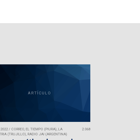
ARTÍCULO
 2022
/
CORREO, EL TIEMPO (PIURA), LA
2.068
RIA (TRUJILLO), RADIO JAI (ARGENTINA)