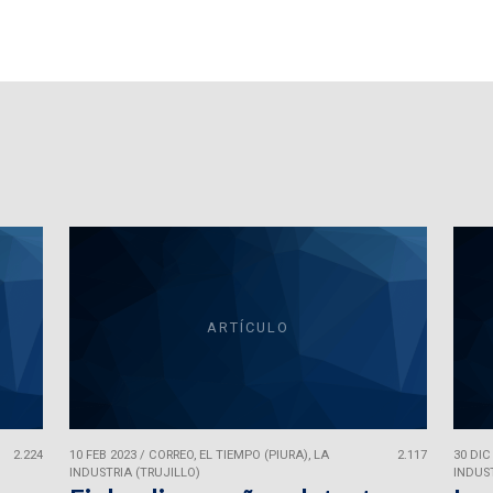
ARTÍCULO
2.224
10 FEB 2023
/
CORREO, EL TIEMPO (PIURA), LA
2.117
30 DIC
INDUSTRIA (TRUJILLO)
INDUST