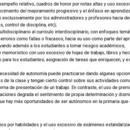
esempeño relativo, cuadros de honor por notas altas y uso exce
nocimiento del mejoramiento progresivo y el énfasis en aprendiza
s exclusivamente por los administradores y profesores hacia dec
 control de disciplina, etc);
ultidisciplinario al currículo interdisciplinario, con enfoques temá
s errores como fallas o fracasos, hacia su uso como parte del apr
tivando además a los estudiantes a tomar riesgos académicos;
o y memorístico con uso excesivo de hojas de trabajo, libros y he
o para los estudiantes, asignación de tareas que enriquecen, y es
 necesidad de autonomía puede practicarse dando algunas opcion
es de la clase y tengan cierto control sobre sus actividades co
orma de presentación de un trabajo. En contraste, el uso de prem
luaciones degrada el sentimiento de propia determinación y dismi
e hay más oportunidades de ser autónomos en la primaria que e
mnos por habilidades y el uso excesivo de exámenes estandariza