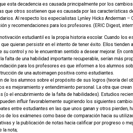
que esta decadencia es causada principalmente por los cambios 
as que otros sostienen que es causada por las características 
darios. Al respecto los especialistas Lynley Hicks Anderman – 
ción y recomendaciones para los profesores. (ERIC Digest, inter
 motivación estudiantil es la propia historia escolar. Cuando los
il que quieran persistir en el intento de tener éxito. Ellos tiend
 su control y no le encuentran sentido a desear mejorar. En contr
 falta de una habilidad importante recuperable, serían más prop
omendación para los profesores es que informen a los alumnos s
nstrucción de una autoimagen positiva como estudiantes.
n de los alumnos sobre el propósito de sus logros (teoría del ob
ros es mejoramiento y entendimiento personal. La otra que crean
 (o el encubrimiento de la falta de habilidades). Estudios recien
 pueden influir favorablemente sugiriendo los siguientes cambio
ates entre estudiantes en las que unos ganan y otros pierden, ha
 datos de los exámenes como base de comparación hacia su utiliza
ativas y la publicación de notas hacia calificar por progreso o me
 la nota;