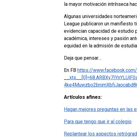
la mayor motivación intrínseca hac
Algunas universidades norteameric
League publicaron un manifiesto t
evidencian capacidad de estudio p
académica, intereses y pasión ant
equidad en la admisión de estudi
Deja que pensar…
En FB
https://www.facebook.com
__xts__[0]=68.ARBXy7IYnYLUl
4ke4Muwzbo2bnimXbfjJaocabd8
Artículos afines:
Hagan mejores preguntas en las e
Para que tengo que ir al colegio
Replantear los aspectos retrógra