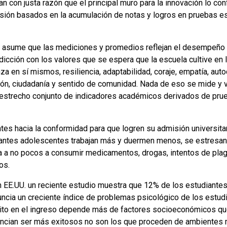
n con justa razón que el principal muro para la innovación lo c
sión basados en la acumulación de notas y logros en pruebas es
e asume que las mediciones y promedios reflejan el desempeño a
dicción con los valores que se espera que la escuela cultive en l
za en sí mismos, resiliencia, adaptabilidad, coraje, empatía, auto
ón, ciudadanía y sentido de comunidad. Nada de eso se mide y v
n estrecho conjunto de indicadores académicos derivados de pru
tes hacia la conformidad para que logren su admisión universitar
iantes adolescentes trabajan más y duermen menos, se estresan
eva a no pocos a consumir medicamentos, drogas, intentos de plag
os.
n EE.UU. un reciente estudio muestra que 12% de los estudiantes
ncia un creciente índice de problemas psicológico de los estud
ito en el ingreso depende más de factores socioeconómicos que
dencian ser más exitosos no son los que proceden de ambientes