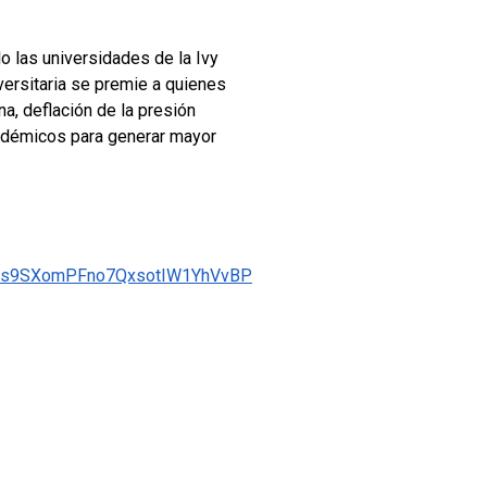
 las universidades de la Ivy
versitaria se premie a quienes
, deflación de la presión
académicos para generar mayor
Ass9SXomPFno7QxsotIW1YhVvBP