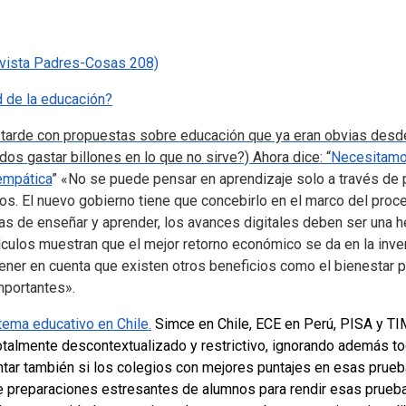
evista Padres-Cosas 208)
d de la educación?
ga tarde con propuestas sobre educación que ya eran obvias des
s gastar billones en lo que no sirve?) Ahora dice: “
Necesitamos
empática
”
«No se puede pensar en aprendizaje solo a través de
s. El nuevo gobierno tiene que concebirlo en el marco del proc
as de enseñar y aprender, los avances digitales deben ser una he
lculos muestran que el mejor retorno económico se da en la inve
ener en cuenta que existen otros beneficios como el bienestar p
importantes».
tema educativo en Chile.
Simce en Chile, ECE en Perú, PISA y TI
talmente descontextualizado y restrictivo, ignorando además to
ntar también si los colegios con mejores puntajes en esas prue
e preparaciones estresantes de alumnos para rendir esas pruebas,