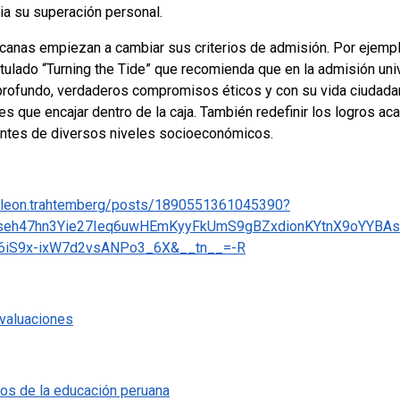
ia su superación personal.
anas empiezan a cambiar sus criterios de admisión. Por ejemplo
itulado “Turning the Tide” que recomienda que en la admisión uni
rofundo, verdaderos compromisos éticos y con su vida ciudadana
es que encajar dentro de la caja. También redefinir los logros 
antes de diversos niveles socioeconómicos.
/leon.trahtemberg/posts/1890551361045390?
F0seh47hn3Yie27Ieq6uwHEmKyyFkUmS9gBZxdionKYtnX9oYYB
6iS9x-ixW7d2vsANPo3_6X&__tn__=-R
valuaciones
dos de la educación peruana