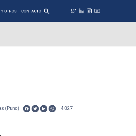
 Y OTROS
CONTACTO
des (Puno)
4.027
Facebook
Twitter
LinkedIn
WhatsApp