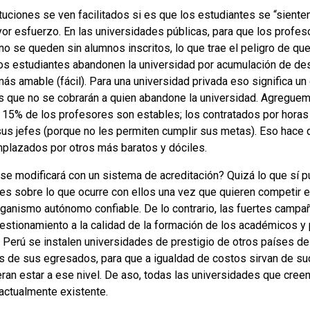
ituciones se ven facilitados si es que los estudiantes se “sienten
yor esfuerzo. En las universidades públicas, para que los profe
no se queden sin alumnos inscritos, lo que trae el peligro de q
los estudiantes abandonen la universidad por acumulación de d
ás amable (fácil). Para una universidad privada eso significa un 
s que no se cobrarán a quien abandone la universidad. Agreguem
 15% de los profesores son estables; los contratados por horas
us jefes (porque no les permiten cumplir sus metas). Eso hace 
mplazados por otros más baratos y dóciles.
se modificará con un sistema de acreditación? Quizá lo que sí 
es sobre lo que ocurre con ellos una vez que quieren competir e
organismo autónomo confiable. De lo contrario, las fuertes campa
estionamiento a la calidad de la formación de los académicos y
el Perú se instalen universidades de prestigio de otros países d
s de sus egresados, para que a igualdad de costos sirvan de suc
ran estar a ese nivel. De aso, todas las universidades que cree
actualmente existente.