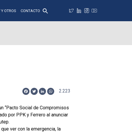
 Y OTROS
CONTACTO
2.223
Facebook
Twitter
LinkedIn
WhatsApp
e un “Pacto Social de Compromisos
ado por PPK y Ferrero al anunciar
utep.
que ver con la emergencia, la