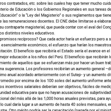
tros contratados, etc. sobre las cuales hay que tener mucho cuid
sterio de Educación o los Gobiernos Regionales en sus tareas d
ducación” o la “Ley del Magisterio” o sus reglamentos que tienen
de las remuneraciones docentes. El CNE debe limitarse a elaborar
su contraparte magisterial, que pueda contar con el aval del Cong
os distintos niveles educativos.
promisos recíprocos? Que cada actor haría un esfuerzo pero a su 
a esencialmente económico; el esfuerzo que harían los maestros 
itación. El beneficio que recibiría el Estado sería el avance en e
ejor educación a los niños del Perú. El beneficio que recibirán 
miento de aquellos que se esfuerzan más por hacer un buen trab
una sugerencia. Los profesores recibirían un aumento general –
imo anual acordado anteriormente con el Sutep- y un aumento d
romedio por encima de los 100 soles del aumento uniforme anter
s incentivos salariales deberían ser objetivos, fáciles de medir, 
unidad educativa para que no hayan acusaciones de subjetividad
icional del más allá de las 1,000 horas anuales previstas, para a
 lo cual daría lugar a un aumento de hasta 40 soles mensuales
tre. Otro mérito podría ser la capacitación (pagada por el minis