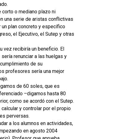
ado.
e corto o mediano plazo ni
 una serie de aristas conflictivas
 un plan concreto y específico
reso, el Ejecutivo, el Sutep y otras
vez recibiría un beneficio. El
sería renunciar a las huelgas y
l cumplimiento de su
los profesores sería una mejor
ajo.
digamos de 60 soles, que es
iferenciado –digamos hasta 80
ior, como se acordó con el Sutep.
calcular y controlar por el propio
es perversas.
yudar a los alumnos en actividades,
, empezando en agosto 2004
terio). Profesor que aprueba