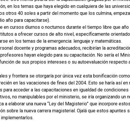
ón, en los temas que haya elegido en cualquiera de las universi
be los otros 40 soles a partir del momento que los culmina, empe
o año para capacitarse).
se en cursos diurnos o nocturnos durante el tiempo libre que año
stitutos a ofrecer cursos de alto nivel, específicamente orienta
zarse en los temas de la emergencia: lenguaje y matemáticas.
rsonal docente y programas adecuados, recibirían la acreditació
profesores hayan elegido para su capacitación. No sería el Minis
 función de sus propios intereses o su autoevaluación respecto
les y frontera se otorgaría por única vez esta bonificación como
ía recién en las vacaciones de fines del 2004. Esto se haría así en
es para acceder a las capacitaciones en igualdad de condiciones
tivos, no manipulables por el ministerio, se iría organizando un 
a a elaborar una nueva “Ley del Magisterio” que incorpore estos
ión sobre la nueva carrera magisterial. Ojalá que estos apuntes s
e implementarlos.