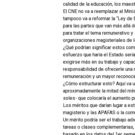
calidad de la educación, los maes
El CNE no va a reemplazar al Mini
tampoco va a reformar la “Ley de E
para las partes que van más allá 
para tratar el tema remunerativo y 
organizaciones magisteriales de l
¿Qué podrían significar estos com
esfuerzo que haría el Estado serí
exigirse más en su trabajo y capac
responsabilidad de ofrecerle una m
remuneración y un mayor reconoci
¿Cómo estructurar esto? Aquí va 
aproximadamente la mitad del mín
soles- que colocaría el aumento p
Los méritos que darían lugar a esto
magisterio y las APAFAS o la com
Un mérito podría ser el trabajo ad
tareas o clases complementarias,
basado en los datos del 1er semes