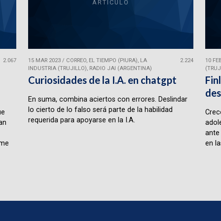
ARTÍCULO
2.067
15 MAR 2023
/
CORREO, EL TIEMPO (PIURA), LA
2.224
10 FE
INDUSTRIA (TRUJILLO), RADIO JAI (ARGENTINA)
(TRUJ
Curiosidades de la I.A. en chatgpt
Fin
des
En suma, combina aciertos con errores. Deslindar
lo cierto de lo falso será parte de la habilidad
ue
Crece
requerida para apoyarse en la I.A.
lan
adol
ante
rme
en la