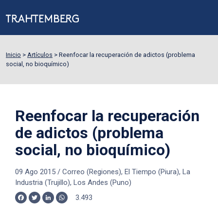
Inicio
>
Artículos
>
Reenfocar la recuperación de adictos (problema
social, no bioquímico)
Reenfocar la recuperación
de adictos (problema
social, no bioquímico)
09 Ago 2015
/
Correo (Regiones), El Tiempo (Piura), La
Industria (Trujillo), Los Andes (Puno)
3.493
Facebook
Twitter
LinkedIn
WhatsApp