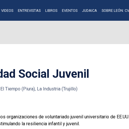
VIDEOS
ENTREVISTAS
LIBROS
EVENTOS
JUDAICA
SOBRE LEÓN: CV
ad Social Juvenil
l Tiempo (Piura), La Industria (Trujillo)
 dos organizaciones de voluntariado juvenil universitario de EE.UU
mulando la resiliencia infantil y juvenil.