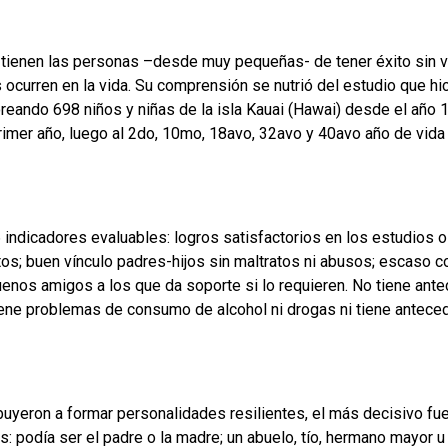
e tienen las personas –desde muy pequeñas- de tener éxito sin 
s ocurren en la vida. Su comprensión se nutrió del estudio que 
reando 698 niños y niñas de la isla Kauai (Hawai) desde el año 1
 primer año, luego al 2do, 10mo, 18avo, 32avo y 40avo año de vi
6 indicadores evaluables: logros satisfactorios en los estudios o 
tos; buen vínculo padres-hijos sin maltratos ni abusos; escaso c
uenos amigos a los que da soporte si lo requieren. No tiene ante
tiene problemas de consumo de alcohol ni drogas ni tiene ante
ibuyeron a formar personalidades resilientes, el más decisivo fue
: podía ser el padre o la madre; un abuelo, tío, hermano mayor u o