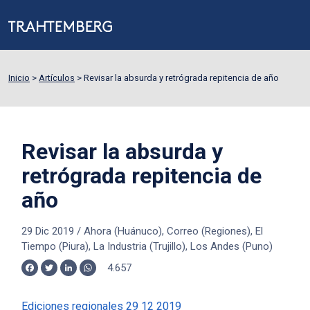
Inicio
>
Artículos
>
Revisar la absurda y retrógrada repitencia de año
Revisar la absurda y
retrógrada repitencia de
año
29 Dic 2019
/
Ahora (Huánuco), Correo (Regiones), El
Tiempo (Piura), La Industria (Trujillo), Los Andes (Puno)
4.657
Facebook
Twitter
LinkedIn
WhatsApp
Ediciones regionales 29 12 2019