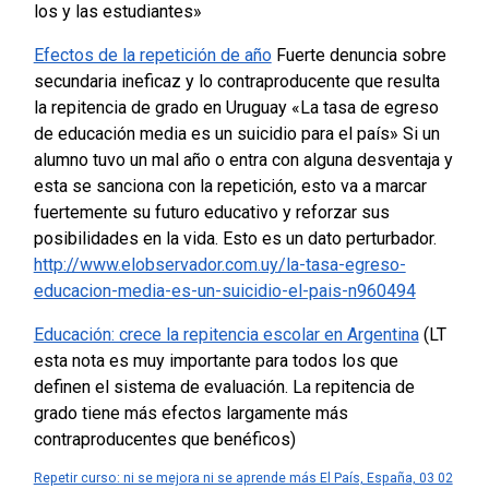
los y las estudiantes»
Efectos de la repetición de año
Fuerte denuncia sobre
secundaria ineficaz y lo contraproducente que resulta
la repitencia de grado en Uruguay «La tasa de egreso
de educación media es un suicidio para el país» Si un
alumno tuvo un mal año o entra con alguna desventaja y
esta se sanciona con la repetición, esto va a marcar
fuertemente su futuro educativo y reforzar sus
posibilidades en la vida. Esto es un dato perturbador.
http://www.elobservador.com.uy/la-tasa-egreso-
educacion-media-es-un-suicidio-el-pais-n960494
Educación: crece la repitencia escolar en Argentina
(LT
esta nota es muy importante para todos los que
definen el sistema de evaluación. La repitencia de
grado tiene más efectos largamente más
contraproducentes que benéficos)
Repetir curso: ni se mejora ni se aprende más El País, España, 03 02