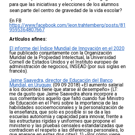
para que las iniciativas y elecciones de los alumnos
sean parte del centro de gravedad de la vida escolar?
En FB
https://www.facebook.com/leon.trahtemberg/posts/81
9595364807667
Artículos afines:
El informe del Índice Mundial de Innovación en el 2020
fue publicado conjuntamente con la Organización
Mundial de la Propiedad Intelectual, la Universidad
Cornell de Estados Unidos y el Instituto europeo de
administración de negocios, INSEAD (por sus siglas en
francés).
Jaime Saavedra, director de Educación del Banco
Mundial, en Uruguay.
(09 09 2018) «El aumento salarial
a los docentes tiene que atarse al desempeño»
(LT:
me da gusto que Jaime Saavedra ahora incorpore a
sus comentarios aquello que faltó cuando fue Ministro
de Educación en el Perú sobre la importancia de las
habilidades socioemocionales y la personalización de
la enseñanza, que solo es posible si se da a las
escuelas autonomía y capacidad para innovar, frente a
las estructuras rígidas y uniformes que propone el
ministerio y las pruebas censales estandarizadas que
contradicen el respeto a las diferencias personales, lo
que aparece en estas dos citas):
1) «Por cómo viene