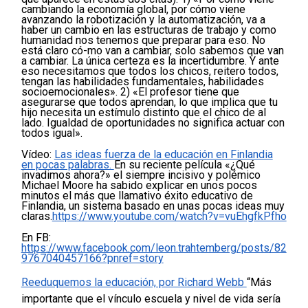
cambiando la economía global, por cómo viene
avanzando la robotización y la automatización, va a
haber un cambio en las estructuras de trabajo y como
humanidad nos tenemos que preparar para eso. No
está claro có-mo van a cambiar, solo sabemos que van
a cambiar. La única certeza es la incertidumbre. Y ante
eso necesitamos que todos los chicos, reitero todos,
tengan las habilidades fundamentales, habilidades
socioemocionales».
2) «El profesor tiene que
asegurarse que todos aprendan, lo que implica que tu
hijo necesita un estímulo distinto que el chico de al
lado. Igualdad de oportunidades no significa actuar con
todos igual».
Vídeo:
Las ideas fuerza de la educación en Finlandia
en pocas palabras.
En su reciente película «¿Qué
invadimos ahora?» el siempre incisivo y polémico
Michael Moore ha sabido explicar en unos pocos
minutos el más que llamativo éxito educativo de
Finlandia, un sistema basado en unas pocas ideas muy
claras.
https://www.youtube.com/watch?v=vuEhgfkPfho
En FB:
https://www.facebook.com/leon.trahtemberg/posts/82
9767040457166?pnref=story
Reeduquemos la educación, por Richard Webb
“Más
importante que el vínculo escuela y nivel de vida sería