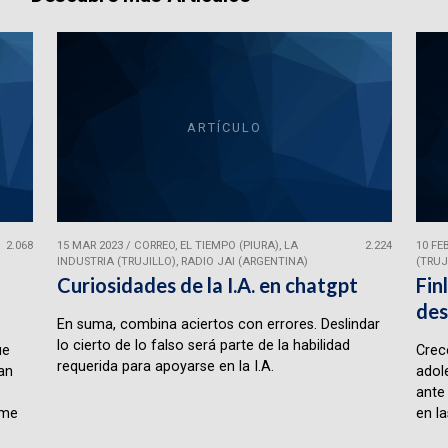
ARTÍCULO
2.068
15 MAR 2023
/
CORREO, EL TIEMPO (PIURA), LA
2.224
10 FE
INDUSTRIA (TRUJILLO), RADIO JAI (ARGENTINA)
(TRUJ
Curiosidades de la I.A. en chatgpt
Fin
des
En suma, combina aciertos con errores. Deslindar
lo cierto de lo falso será parte de la habilidad
ue
Crece
requerida para apoyarse en la I.A.
lan
adol
ante
rme
en la