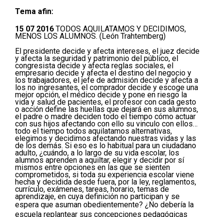
Tema afin:
15 07 2016
TODOS AQUILATAMOS Y DECIDIMOS,
MENOS LOS ALUMNOS. (León Trahtemberg)
El presidente decide y afecta intereses, el juez decide
y afecta la seguridad y patrimonio del público, el
congresista decide y afecta reglas sociales, el
empresario decide y afecta el destino del negocio y
los trabajadores, el jefe de admisión decide y afecta a
los no ingresantes, el comprador decide y escoge una
mejor opción, el médico decide y pone en riesgo la
vida y salud de pacientes, el profesor con cada gesto
o acción define las huellas que dejará en sus alumnos,
el padre o madre deciden todo el tiempo cómo actuar
con sus hijos afectando con ello su vinculo con ellos…
todo el tiempo todos aquilatamos alternativas,
elegimos y decidimos afectando nuestras vidas y las
de los demás. Si eso es lo habitual para un ciudadano
adulto, ¿cuándo, a lo largo de su vida escolar, los
alumnos aprenden a aquiltar, elegir y decidir por sí
mismos entre opciones en las que se sienten
comprometidos, si toda su experiencia escolar viene
hecha y decidida desde fuera, por la ley, reglamentos,
currículo, exámenes, tareas, horario, temas de
aprendizaje, en cuya definición no participan y se
espera que asuman obedientemente?
¿No debería la
escuela replantear sus concepciones pedagógicas