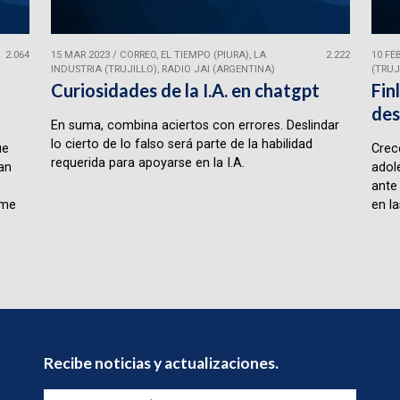
2.064
15 MAR 2023
/
CORREO, EL TIEMPO (PIURA), LA
2.222
10 FE
INDUSTRIA (TRUJILLO), RADIO JAI (ARGENTINA)
(TRUJ
Curiosidades de la I.A. en chatgpt
Fin
des
En suma, combina aciertos con errores. Deslindar
lo cierto de lo falso será parte de la habilidad
ue
Crece
requerida para apoyarse en la I.A.
lan
adol
ante
rme
en la
Recibe noticias y actualizaciones.