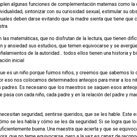
plen algunas funciones de complementación maternas como la de
vidualidad, sintonizar con su curiosidad sexual, estimular su obs
s cuales deben darse evitando que la madre sienta que tiene que 
tra.
las matemáticas, que no disfrutan de la lectura, que tienen difi
ón y ansiedad sus estudios, que temen equivocarse y se avergü
ñalamientos de la autoridad… todos ellos tienen una historia y b
ción inicial
e es un niño porque fuimos niños, y creemos que sabemos lo 
or eso nos colocamos determinados anteojos para mirar a los ni
os padres. Es necesario que los maestros se saquen esos anteo
te pasa con cada niño, cada padre y en la relación del padre y ma
ecesitan seguridad, sentirse queridos, que se les hable. Este es
ómo se les habla y cómo se les da seguridad. Si se logra que los
ficientemente buena. Una maestra que acierta y que se equivoca,
dora; que no teme equivocarse, pero a la vez es capaz de reconoc