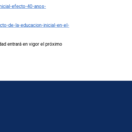
nicial-efecto-40-anos-
to-de-la-educacion-inicial-en-el-
dad entrará en vigor el próximo