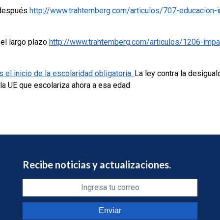
s después
http://www.trahtemberg.com/articulos/707-educacion-i
 el largo plazo
http://www.trahtemberg.com/articulos/1206-impac
s el inicio de la escolaridad obligatoria.
La ley contra la desigual
 la UE que escolariza ahora a esa edad
Recibe noticias y actualizaciones.