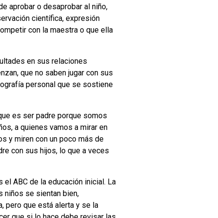
 aprobar o desaprobar al niño,
ervación científica, expresión
competir con la maestra o que ella
cultades en sus relaciones
enzan, que no saben jugar con sus
iografía personal que se sostiene
que es ser padre porque somos
ños, a quienes vamos a mirar en
jos y miren con un poco más de
dre con sus hijos, lo que a veces
 el ABC de la educación inicial. La
 niños se sientan bien,
 pero que está alerta y se la
er que si lo hace debe revisar las