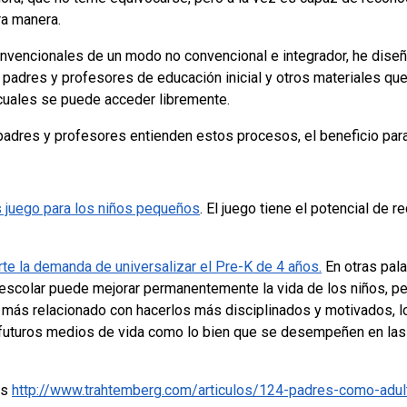
ra manera.
onvencionales de un modo no convencional e integrador, he dise
 padres y profesores de educación inicial y otros materiales qu
cuales se puede acceder libremente.
padres y profesores entienden estos procesos, el beneficio par
s juego para los niños pequeños
. El juego tiene el potencial de r
te la demanda de universalizar el Pre-K de 4 años.
En otras pala
eescolar puede mejorar permanentemente la vida de los niños, 
 más relacionado con hacerlos más disciplinados y motivados, lo 
 futuros medios de vida como lo bien que se desempeñen en las 
os
http://www.trahtemberg.com/articulos/124-padres-como-adult