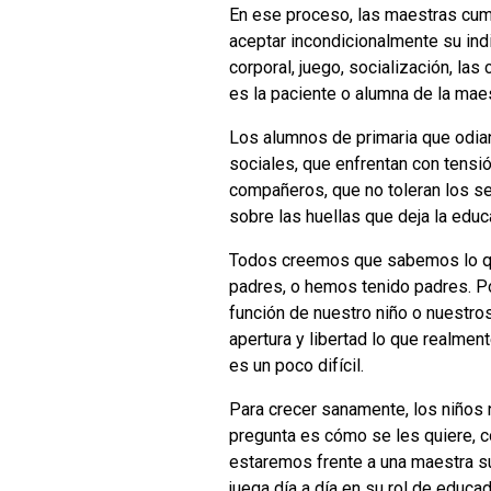
En ese proceso, las maestras cum
aceptar incondicionalmente su indi
corporal, juego, socialización, la
es la paciente o alumna de la maes
Los alumnos de primaria que odian 
sociales, que enfrentan con tensi
compañeros, que no toleran los se
sobre las huellas que deja la educa
Todos creemos que sabemos lo qu
padres, o hemos tenido padres. P
función de nuestro niño o nuestr
apertura y libertad lo que realmen
es un poco difícil.
Para crecer sanamente, los niños n
pregunta es cómo se les quiere, c
estaremos frente a una maestra su
juega día a día en su rol de educa