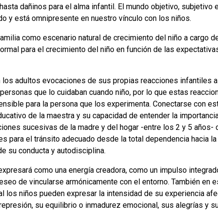
asta dañinos para el alma infantil. El mundo objetivo, subjetivo
o y está omnipresente en nuestro vínculo con los niños.
familia como escenario natural de crecimiento del niño a cargo de
formal para el crecimiento del niño en función de las expectati
 los adultos evocaciones de sus propias reacciones infantiles 
personas que lo cuidaban cuando niño, por lo que estas reaccio
nsible para la persona que los experimenta. Conectarse con es
ducativo de la maestra y su capacidad de entender la importancia 
iones sucesivas de la madre y del hogar -entre los 2 y 5 años- 
es para el tránsito adecuado desde la total dependencia hacia la 
e su conducta y autodisciplina.
xpresará como una energía creadora, como un impulso integrador
l deseo de vincularse armónicamente con el entorno. También en e
al los niños pueden expresar la intensidad de su experiencia afec
 represión, su equilibrio o inmadurez emocional, sus alegrías y s