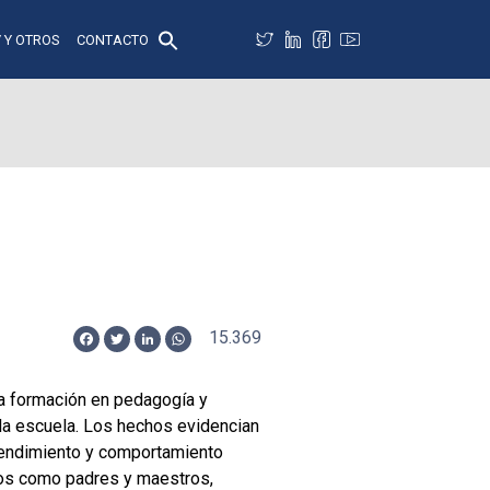
 Y OTROS
CONTACTO
15.369
Facebook
Twitter
LinkedIn
WhatsApp
a formación en pedagogía y
o la escuela. Los hechos evidencian
 rendimiento y comportamiento
vos como padres y maestros,