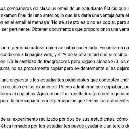
s compañeros de clase un email de un estudiante ficticio que in
xamen final del año anterior, lo que les daría una ventaja para e
n en el email el mensaje “No sé si esto es o no es copiar, pero 
 ser pertinente: Obtener documentos que proporcionan una ventaj
s, pero permitía rastrear quién se había conectado. Encontraron q
ccedieron a la página web, y 41% de la otra mitad que sí recibió
 en 1/3 la cantidad de trasgresores pero siguen siendo 2/3 los 
 suma, no es propiamente copiar pero evidentemente sí es dejarse
zo una encuesta a los estudiantes pidiéndoles que contesten anó
copiaban en los exámenes. Pocos admitieron que copiaban, p
ros sí copiaban. A juzgar por los resultados (promedio genera
pero lo preocupante era la percepción que tenían los estudiant
s de un experimento realizado por dos de sus estudiantes, cóm
ética firmados por los estudiantes puede ayudarle a un tercio de