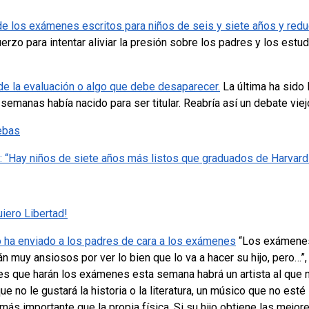
 de los exámenes escritos para niños de seis y siete años y red
erzo para intentar aliviar la presión sobre los padres y los est
 la evaluación o algo que debe desaparecer.
La última ha sid
semanas había nacido para ser titular. Reabría así un debate viej
uebas
: “Hay niños de siete años más listos que graduados de Harvard
iero Libertad!
io ha enviado a los padres de cara a los exámenes
“Los exámenes
 muy ansiosos por ver lo bien que lo va a hacer su hijo, pero…”,
es que harán los exámenes esta semana habrá un artista al que n
 no le gustará la historia o la literatura, un músico que no esté 
 más importante que la propia física. Si su hijo obtiene las mejo