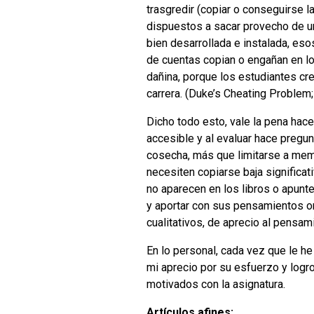
trasgredir (copiar o conseguirse 
dispuestos a sacar provecho de un
bien desarrollada e instalada, eso
de cuentas copian o engañan en l
dañina, porque los estudiantes cr
carrera. (Duke’s Cheating Proble
Dicho todo esto, vale la pena hace
accesible y al evaluar hace pregu
cosecha, más que limitarse a memo
necesiten copiarse baja significa
no aparecen en los libros o apunt
y aportar con sus pensamientos or
cualitativos, de aprecio al pensami
En lo personal, cada vez que le 
mi aprecio por su esfuerzo y log
motivados con la asignatura.
Artículos afines: