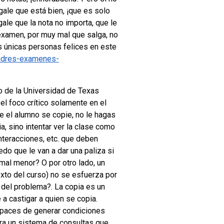
gale que está bien, ¡que es solo
le que la nota no importa, que le
 examen, por muy mal que salga, no
as únicas personas felices en este
padres-examenes-
 de la Universidad de Texas
 el foco crítico solamente en el
e el alumno se copie, no le hagas
a, sino intentar ver la clase como
nteracciones, etc. que deben
edo que le van a dar una paliza si
l mal menor?
O por otro lado, un
exto del curso) no se esfuerza por
 del problema?.
La copia es un
 a castigar a quien se copia.
apaces de generar condiciones
era un sistema de consultas que