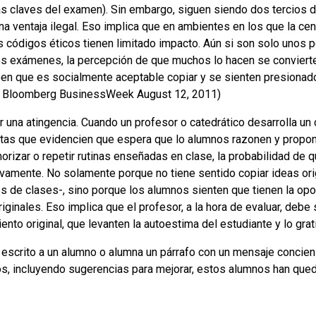
las claves del examen). Sin embargo, siguen siendo dos tercios 
a ventaja ilegal. Eso implica que en ambientes en los que la ce
s códigos éticos tienen limitado impacto. Aún si son solo unos p
os exámenes, la percepción de que muchos lo hacen se convier
een que es socialmente aceptable copiar y se sienten presionad
m; Bloomberg BusinessWeek August 12, 2011)
r una atingencia. Cuando un profesor o catedrático desarrolla un
ntas que evidencien que espera que lo alumnos razonen y propon
rizar o repetir rutinas enseñadas en clase, la probabilidad de 
tivamente. No solamente porque no tiene sentido copiar ideas or
es de clases-, sino porque los alumnos sienten que tienen la op
iginales. Eso implica que el profesor, a la hora de evaluar, deb
ento original, que levanten la autoestima del estudiante y lo gra
he escrito a un alumno o alumna un párrafo con un mensaje conc
ros, incluyendo sugerencias para mejorar, estos alumnos han q