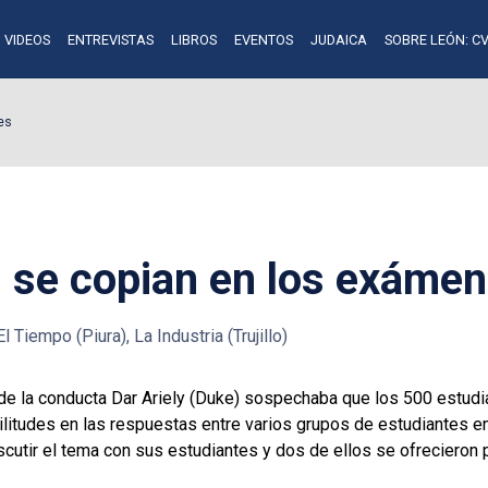
VIDEOS
ENTREVISTAS
LIBROS
EVENTOS
JUDAICA
SOBRE LEÓN: CV
es
n, se copian en los exáme
 Tiempo (Piura), La Industria (Trujillo)
de la conducta Dar Ariely (Duke) sospechaba que los 500 estud
ilitudes en las respuestas entre varios grupos de estudiantes e
iscutir el tema con sus estudiantes y dos de ellos se ofrecieron