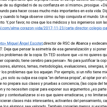
oje de su dignidad ni de su confianza en sí mismo», prosigue.
«Dí
mundo para hacer cosas mucho más importantes en esta vida. Díga
o, y cuando lo haga observe cómo su hijo conquista el mundo. Un
nto. Y, por favor, no crea que los médicos y los ingenieros son l
ial.com/alma-corazon-vida/2017-11-23/carta-director-colegio-
pto» Miguel Ángel Escotet,
director de RSC de Abanca y exdecano
LT: Deja que pensar la asimetría de esa generalización y si poner
los problemas de la copia.
En TED sostuve que «si no quieres qu
copiando; tiene cerebro para pensar». No para justificar la copi
sores, alumnos, temas, metodologías, evaluaciones, sinergias, i
r los problemas que los aquejan.
Por ejemplo, si un niño tiene mi
¿es solo su culpa esa copia “en defensa propia”, al optar por e
e no prepara sus clases y pruebas a conciencia, (las copia del t
en y no necesiten copiar para exponer sus argumentos ¿es parte
 y contextualizarse si es que quiere erradicarse, y no limitarse
icieran clases más interesantes, activantes del pensamiento, c
de los alumnos sea valorado. También copiarían menos si existi