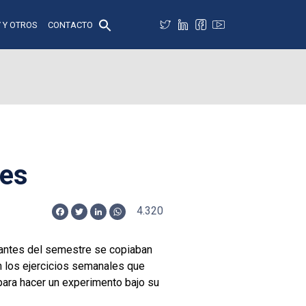
 Y OTROS
CONTACTO
nes
4.320
Facebook
Twitter
LinkedIn
WhatsApp
iantes del semestre se copiaban
n los ejercicios semanales que
 para hacer un experimento bajo su