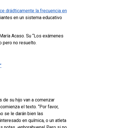
uce drádticamente la frecuencia en
udiantes en un sistema educativo
o María Acaso. Su “Los exámenes
o pero no resuelto.
”
 de su hijo van a comenzar
 comienza el texto.
“Por favor,
o se le darán bien las
interesado en química, o un atleta
res notas, ¡enhorabuena! Pero si no