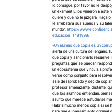
lo consigue, por favor no le desp
un examen! Ellos vinieron a este 
quiere y que no le juzgará. Hágal
le arrebatará sus sueños y su tale
mundo”.
https://www.elconfidenc
educacion_1481998/
«Un alumno que copia es un corru
alerta de una cultura del engaño.
(
que copia y sancionarlo resuelve 
preguntas que se puedan responder 
un ecosistema que vincula a profe
verse como conjunto para resolve
sale desaprobado y decide copiar 
profesor amenazante, distante, qu
que los alumnos entiendan, piens
asunto que merece estudiarse mejor
Habría mucho menos copia si se h
para que el pensamiento original 