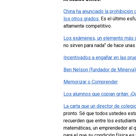
China ha anunciado la prohibición
los otros grados.
Es el último esfu
altamente competitivo.
Los exámenes, un elemento más de
no sirven para nada” de hace unas 
Incentivados a engañar en las pr
Ben Nelson (fundador de Minerva)
Memorizar o Comprender
Los alumnos que copian gritan: ¡Qu
La carta que un director de coleg
pronto. Sé que todos ustedes están
recuerden que entre los estudiant
matemáticas, un emprendedor al que
para el que su condición física es