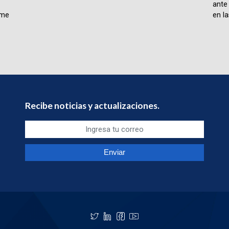
ante
rme
en la
Recibe noticias y actualizaciones.