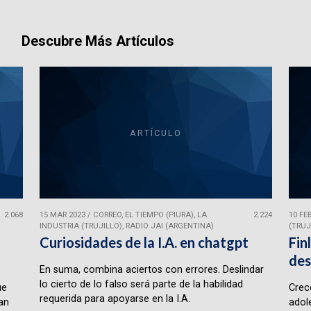
Descubre Más Artículos
ARTÍCULO
2.068
15 MAR 2023
/
CORREO, EL TIEMPO (PIURA), LA
2.224
10 FE
INDUSTRIA (TRUJILLO), RADIO JAI (ARGENTINA)
(TRUJ
Curiosidades de la I.A. en chatgpt
Fin
des
En suma, combina aciertos con errores. Deslindar
lo cierto de lo falso será parte de la habilidad
ue
Crece
requerida para apoyarse en la I.A.
lan
adol