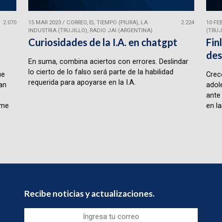
2.070
15 MAR 2023
/
CORREO, EL TIEMPO (PIURA), LA
2.224
10 FE
INDUSTRIA (TRUJILLO), RADIO JAI (ARGENTINA)
(TRUJ
Curiosidades de la I.A. en chatgpt
Fin
des
En suma, combina aciertos con errores. Deslindar
lo cierto de lo falso será parte de la habilidad
ue
Crece
requerida para apoyarse en la I.A.
lan
adol
ante
rme
en la
Recibe noticias y actualizaciones.