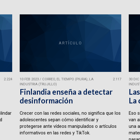
ARTÍCULO
2.224
10 FEB 2023
/
CORREO, EL TIEMPO (PIURA), LA
2.117
30 DIC
INDUSTRIA (TRUJILLO)
INDUST
Finlandia enseña a detectar
Las
desinformación
La 
lindar
Crecer con las redes sociales, no significa que los
Eso s
ad
adolescentes sepan cómo identificar y
van a
protegerse ante vídeos manipulados o artículos
una a
informativos en las redes y TikTok.
matem
pasan