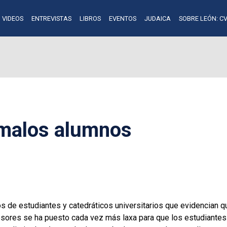
VIDEOS
ENTREVISTAS
LIBROS
EVENTOS
JUDAICA
SOBRE LEÓN: CV
 malos alumnos
de estudiantes y catedráticos universitarios que evidencian qu
fesores se ha puesto cada vez más laxa para que los estudiante