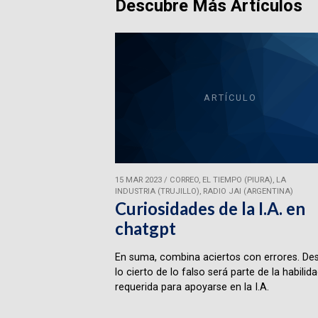
Descubre Más Artículos
ARTÍCULO
15 MAR 2023
/
CORREO, EL TIEMPO (PIURA), LA
INDUSTRIA (TRUJILLO), RADIO JAI (ARGENTINA)
Curiosidades de la I.A. en
chatgpt
En suma, combina aciertos con errores. Des
lo cierto de lo falso será parte de la habilid
requerida para apoyarse en la I.A.