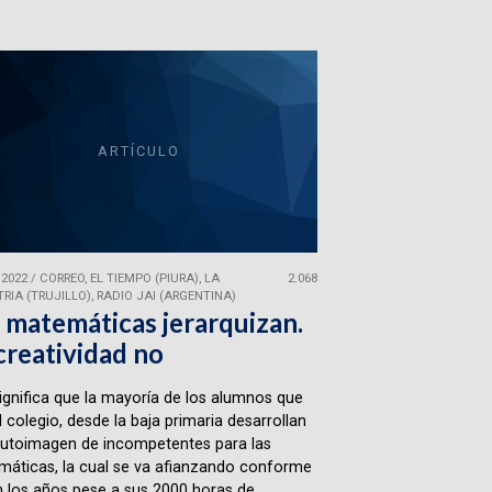
ARTÍCULO
 2022
/
CORREO, EL TIEMPO (PIURA), LA
2.068
RIA (TRUJILLO), RADIO JAI (ARGENTINA)
 matemáticas jerarquizan.
creatividad no
ignifica que la mayoría de los alumnos que
l colegio, desde la baja primaria desarrollan
utoimagen de incompetentes para las
áticas, la cual se va afianzando conforme
 los años pese a sus 2000 horas de