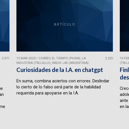
ARTÍCULO
2.071
15 MAR 2023
/
CORREO, EL TIEMPO (PIURA), LA
2.225
10 FE
INDUSTRIA (TRUJILLO), RADIO JAI (ARGENTINA)
(TRUJ
Curiosidades de la I.A. en chatgpt
Fin
des
En suma, combina aciertos con errores. Deslindar
lo cierto de lo falso será parte de la habilidad
ue
Crece
requerida para apoyarse en la I.A.
lan
adol
ante
rme
en la