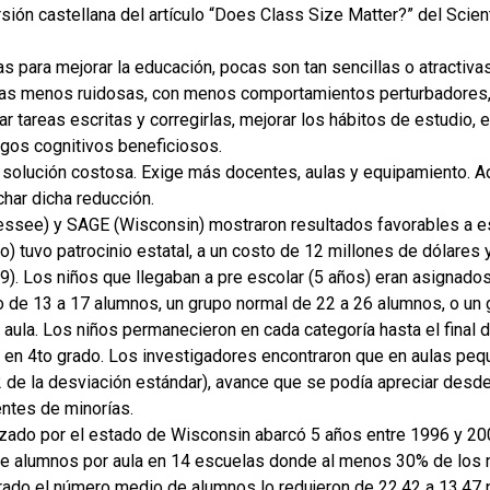
rsión castellana del artículo “Does Class Size Matter?” del Scie
as para mejorar la educación, pocas son tan sencillas o atractiv
as menos ruidosas, con menos comportamientos perturbadores, m
r tareas escritas y corregirlas, mejorar los hábitos de estudio, 
gos cognitivos beneficiosos.
a solución costosa. Exige más docentes, aulas y equipamiento.
har dicha reducción.
ssee) y SAGE (Wisconsin) mostraron resultados favorables a es
o) tuvo patrocinio estatal, a un costo de 12 millones de dólares 
. Los niños que llegaban a pre escolar (5 años) eran asignados
o de 13 a 17 alumnos, un grupo normal de 22 a 26 alumnos, o u
l aula. Los niños permanecieron en cada categoría hasta el final 
l en 4to grado. Los investigadores encontraron que en aulas pe
2 de la desviación estándar), avance que se podía apreciar desd
ntes de minorías.
izado por el estado de Wisconsin abarcó 5 años entre 1996 y 2
de alumnos por aula en 14 escuelas donde al menos 30% de los n
grado el número medio de alumnos lo redujeron de 22.42 a 13.47 p