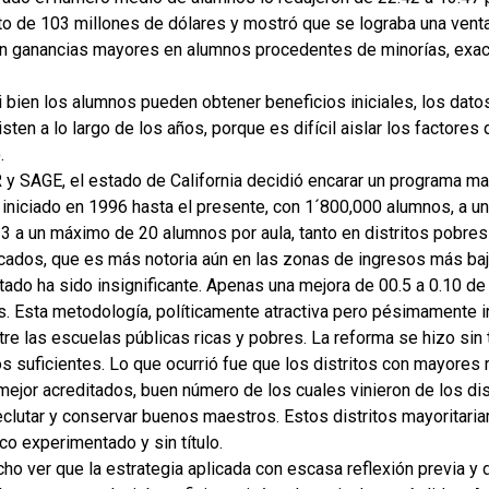
o de 103 millones de dólares y mostró que se lograba una ventaj
con ganancias mayores en alumnos procedentes de minorías, exa
i bien los alumnos pueden obtener beneficios iniciales, los dat
ten a lo largo de los años, porque es difícil aislar los factores
.
 y SAGE, el estado de California decidió encarar un programa m
, iniciado en 1996 hasta el presente, con 1´800,000 alumnos, a u
 33 a un máximo de 20 alumnos por aula, tanto en distritos pobr
cados, que es más notoria aún en las zonas de ingresos más baj
ltado ha sido insignificante. Apenas una mejora de 00.5 a 0.10 de
. Esta metodología, políticamente atractiva pero pésimamente 
tre las escuelas públicas ricas y pobres. La reforma se hizo sin
 suficientes. Lo que ocurrió fue que los distritos con mayores 
 mejor acreditados, buen número de los cuales vinieron de los di
eclutar y conservar buenos maestros. Estos distritos mayoritar
co experimentado y sin título.
cho ver que la estrategia aplicada con escasa reflexión previa y