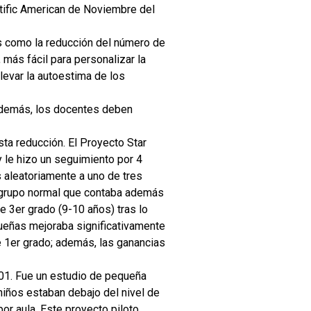
ntific American de Noviembre del
as como la reducción del número de
ás fácil para personalizar la
elevar la autoestima de los
 Además, los docentes deben
ta reducción. El Proyecto Star
y le hizo un seguimiento por 4
 aleatoriamente a uno de tres
n grupo normal que contaba además
de 3er grado (9-10 años) tras lo
queñas mejoraba significativamente
e 1er grado; además, las ganancias
001. Fue un estudio de pequeña
iños estaban debajo del nivel de
or aula. Este proyecto piloto