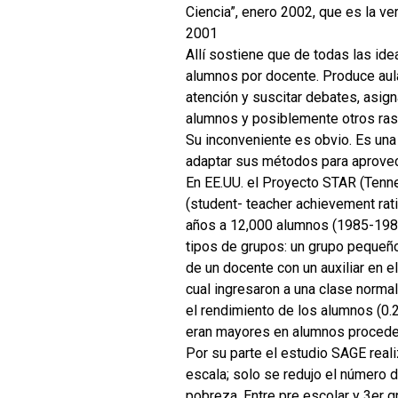
Ciencia”, enero 2002, que es la ve
2001
Allí sostiene que de todas las ide
alumnos por docente. Produce aul
atención y suscitar debates, asigna
alumnos y posiblemente otros ras
Su inconveniente es obvio. Es un
adaptar sus métodos para aprovec
En EE.UU. el Proyecto STAR (Tenne
(student- teacher achievement rati
años a 12,000 alumnos (1985-1989)
tipos de grupos: un grupo pequeñ
de un docente con un auxiliar en e
cual ingresaron a una clase norma
el rendimiento de los alumnos (0.
eran mayores en alumnos procede
Por su parte el estudio SAGE real
escala; solo se redujo el número 
pobreza. Entre pre escolar y 3er 