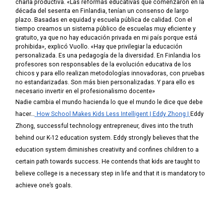
charla productiva.
«Las reformas educativas que comenzaron en la
década del sesenta en Finlandia, tenían un consenso de largo
plazo. Basadas en equidad y escuela pública de calidad. Con el
tiempo creamos un sistema público de escuelas muy eficiente y
gratuito, ya que no hay educación privada en mi país porque está
prohibida», explicó Vuollo. «Hay que privilegiar la educación
personalizada. Es una pedagogía de la diversidad. En Finlandia los
profesores son responsables de la evolución educativa de los
chicos y para ello realizan metodologías innovadoras, con pruebas
no estandarizadas. Son más bien personalizadas. Y para ello es
necesario invertir en el profesionalismo docente»
Nadie cambia el mundo hacienda lo que el mundo le dice que debe
hacer…
How School Makes Kids Less Intelligent | Eddy Zhong |
Eddy
Zhong, successful technology entrepreneur, dives into the truth
behind our K-12 education system. Eddy strongly believes that the
education system diminishes creativity and confines children to a
certain path towards success. He contends that kids are taught to
believe college is a necessary step in life and that it is mandatory to
achieve one’s goals.