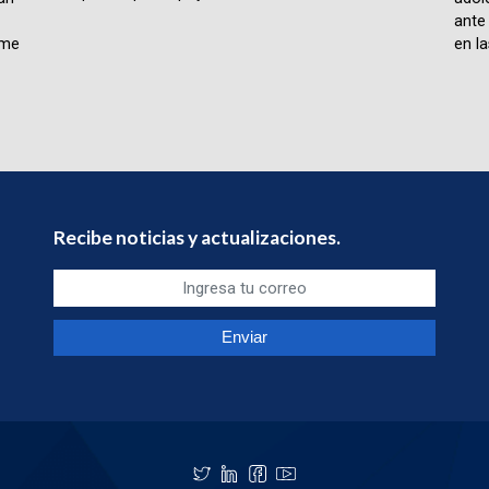
ante
rme
en la
Recibe noticias y actualizaciones.