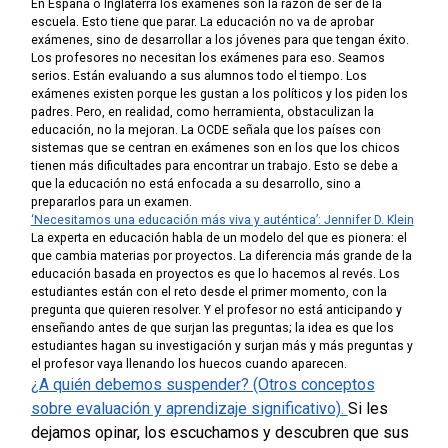
En España o Inglaterra los exámenes son la razón de ser de la
escuela. Esto tiene que parar. La educación no va de aprobar
exámenes, sino de desarrollar a los jóvenes para que tengan éxito.
L
os profesores no necesitan los exámenes para eso. Seamos
serios. Están evaluando a sus alumnos todo el tiempo. Los
exámenes existen porque les gustan a los políticos y los piden los
padres. Pero, en realidad, como herramienta, obstaculizan la
educación, no la mejoran. La OCDE señala que los países con
sistemas que se centran en exámenes son en los que los chicos
tienen más dificultades para encontrar un trabajo. Esto se debe a
que la educación no está enfocada a su desarrollo, sino a
prepararlos para un examen.
‘Necesitamos una educación más viva y auténtica’: Jennifer D. Klein
La experta en educación habla de un modelo del que es pionera: el
que cambia materias por proyectos.
La diferencia más grande de la
educación basada en proyectos es que lo hacemos al revés. Los
estudiantes están con el reto desde el primer momento, con la
pregunta que quieren resolver. Y el profesor no está anticipando y
enseñando antes de que surjan las preguntas; la idea es que los
estudiantes hagan su investigación y surjan más y más preguntas y
el profesor vaya llenando los huecos cuando aparecen.
¿A quién debemos suspender? (Otros conceptos
sobre evaluación y aprendizaje significativo).
Si les
dejamos opinar, los escuchamos y descubren que sus