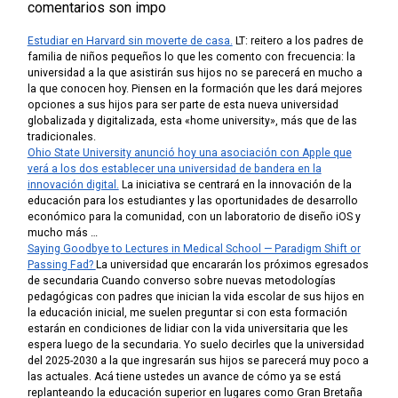
comentarios son impo
Estudiar en Harvard sin moverte de casa.
LT: reitero a los padres de
familia de niños pequeños lo que les comento con frecuencia: la
universidad a la que asistirán sus hijos no se parecerá en mucho a
la que conocen hoy. Piensen en la formación que les dará mejores
opciones a sus hijos para ser parte de esta nueva universidad
globalizada y digitalizada, esta «home university», más que de las
tradicionales.
Ohio State University anunció hoy una asociación con Apple que
verá a los dos establecer una universidad de bandera en la
innovación digital.
La iniciativa se centrará en la innovación de la
educación para los estudiantes y las oportunidades de desarrollo
económico para la comunidad, con un laboratorio de diseño iOS y
mucho más …
Saying Goodbye to Lectures in Medical School — Paradigm Shift or
Passing Fad?
La universidad que encararán los próximos egresados
de secundaria
Cuando converso sobre nuevas metodologías
pedagógicas con padres que inician la vida escolar de sus hijos en
la educación inicial, me suelen preguntar si con esta formación
estarán en condiciones de lidiar con la vida universitaria que les
espera luego de la secundaria. Yo suelo decirles que la universidad
del 2025-2030 a la que ingresarán sus hijos se parecerá muy poco a
las actuales. Acá tiene ustedes un avance de cómo ya se está
replanteando la educación superior en lugares como Gran Bretaña