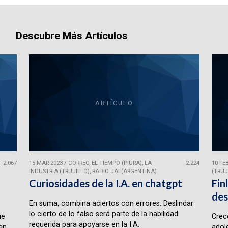
Descubre Más Artículos
ARTÍCULO
2.067
15 MAR 2023
/
CORREO, EL TIEMPO (PIURA), LA
2.224
10 FE
INDUSTRIA (TRUJILLO), RADIO JAI (ARGENTINA)
(TRUJ
Curiosidades de la I.A. en chatgpt
Fin
des
En suma, combina aciertos con errores. Deslindar
lo cierto de lo falso será parte de la habilidad
ue
Crece
requerida para apoyarse en la I.A.
lan
adol