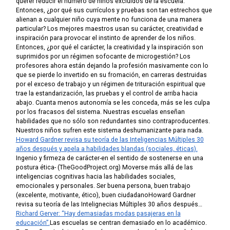
querer reducir el número de niños excluidos de la escuela.
Entonces, ¿por qué sus currículos y pruebas son tan estrechos que
alienan a cualquier niño cuya mente no funciona de una manera
particular?
Los mejores maestros usan su carácter, creatividad e
inspiración para provocar el instinto de aprender de los niños.
Entonces, ¿por qué el carácter, la creatividad y la inspiración son
suprimidos por un régimen sofocante de microgestión?
Los
profesores ahora están dejando la profesión masivamente con lo
que se pierde lo invertido en su fromación, en carreras destruidas
por el exceso de trabajo y un régimen de trituración espiritual que
trae la estandarización, las pruebas y el control de arriba hacia
abajo. Cuanta menos autonomía se les conceda, más se les culpa
por los fracasos del sistema.
Nuestras escuelas enseñan
habilidades que no sólo son redundantes sino contraproducentes.
Nuestros niños sufren este sistema deshumanizante para nada.
Howard Gardner revisa su teoría de las Inteligencias Múltiples 30
años después y apela a habilidades blandas (sociales, éticas).
Ingenio y firmeza de carácter-en el sentido de sostenerse en una
postura ética- (TheGoodProject.org)
Moverse más allá de las
inteligencias cognitivas hacia las habilidades sociales,
emocionales y personales.
Ser buena persona, buen trabajo
(excelente, motivante, ético), buen ciudadano
Howard Gardner
revisa su teoría de las Intelignecias Múltiples 30 años después…
Richard Gerver: “Hay demasiadas modas pasajeras en la
educación”.
L
as escuelas se centran demasiado en lo académico.