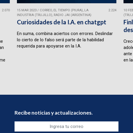
2.070
15 MAR 2023
/
CORREO, EL TIEMPO (PIURA), LA
2.224
10 FE
INDUSTRIA (TRUJILLO), RADIO JAI (ARGENTINA)
(TRUJ
Curiosidades de la I.A. en chatgpt
Fin
des
En suma, combina aciertos con errores. Deslindar
lo cierto de lo falso será parte de la habilidad
ue
Crece
requerida para apoyarse en la I.A.
lan
adol
ante
rme
en la
Recibe noticias y actualizaciones.