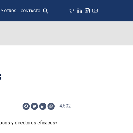
 Y OTROS
CONTACTO
s
4.502
Facebook
Twitter
LinkedIn
WhatsApp
tosos y directores eficaces»