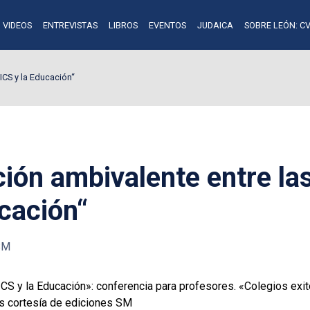
VIDEOS
ENTREVISTAS
LIBROS
EVENTOS
JUDAICA
SOBRE LEÓN: CV
TICS y la Educación“
ación ambivalente entre la
cación“
 SM
ICS y la Educación»: conferencia para profesores. «Colegios exi
es cortesía de ediciones SM