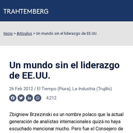
Inicio
>
Artículos
>
Un mundo sin el liderazgo de EE.UU.
Un mundo sin el liderazgo
de EE.UU.
26 Feb 2012
/
El Tiempo (Piura), La Industria (Trujillo)
4.212
Facebook
Twitter
LinkedIn
WhatsApp
Zbigniew Brzezinski es un nombre polaco que la actual
generación de analistas internacionales quizá no haya
escuchado mencionar mucho. Pero fue el Consejero de