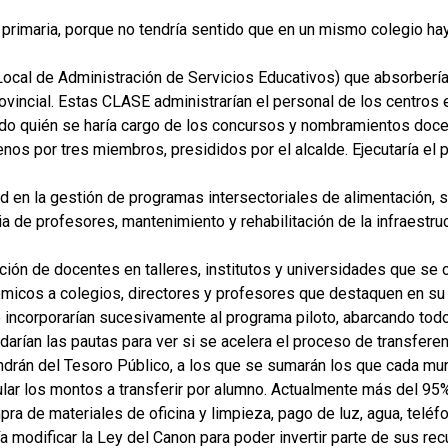
l y primaria, porque no tendría sentido que en un mismo colegio 
ocal de Administración de Servicios Educativos) que absorbería
provincial. Estas CLASE administrarían el personal de los centros
do quién se haría cargo de los concursos y nombramientos doce
enos por tres miembros, presididos por el alcalde. Ejecutaría el
 en la gestión de programas intersectoriales de alimentación, sa
ia de profesores, mantenimiento y rehabilitación de la infraestruc
ción de docentes en talleres, institutos y universidades que se c
micos a colegios, directores y profesores que destaquen en su 
 incorporarían sucesivamente al programa piloto, abarcando todo
darían las pautas para ver si se acelera el proceso de transferen
drán del Tesoro Público, a los que se sumarán los que cada mun
ular los montos a transferir por alumno. Actualmente más del 95
ra de materiales de oficina y limpieza, pago de luz, agua, teléfon
a modificar la Ley del Canon para poder invertir parte de sus re