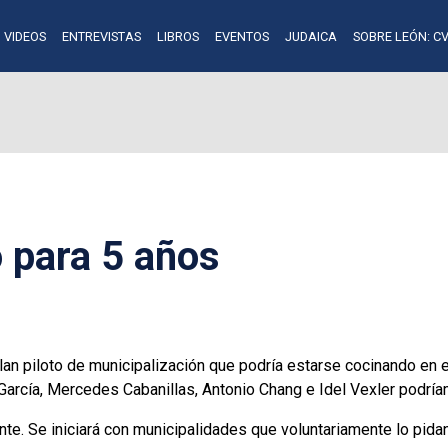
VIDEOS
ENTREVISTAS
LIBROS
EVENTOS
JUDAICA
SOBRE LEÓN: CV
o para 5 años
plan piloto de municipalización que podría estarse cocinando en 
arcía, Mercedes Cabanillas, Antonio Chang e Idel Vexler podría
nte. Se iniciará con municipalidades que voluntariamente lo pid