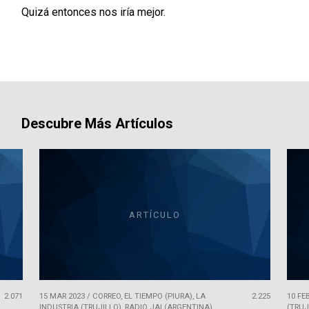
Quizá entonces nos iría mejor.
Descubre Más Artículos
ARTÍCULO
2.071
15 MAR 2023
/
CORREO, EL TIEMPO (PIURA), LA
2.225
10 FE
INDUSTRIA (TRUJILLO), RADIO JAI (ARGENTINA)
(TRUJ