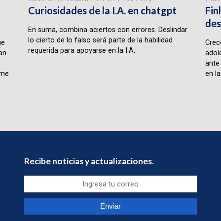
Curiosidades de la I.A. en chatgpt
Fin
des
En suma, combina aciertos con errores. Deslindar
lo cierto de lo falso será parte de la habilidad
ue
Crece
requerida para apoyarse en la I.A.
lan
adol
ante
rme
en la
Recibe noticias y actualizaciones.