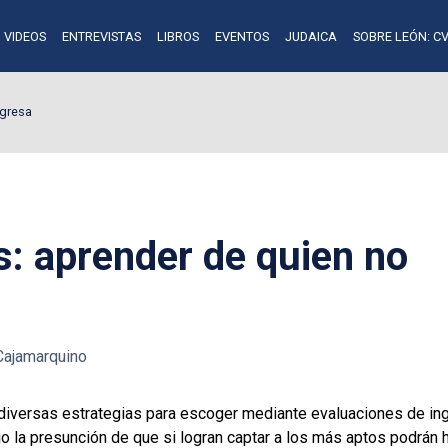
VIDEOS
ENTREVISTAS
LIBROS
EVENTOS
JUDAICA
SOBRE LEÓN: CV
ngresa
s: aprender de quien no
Cajamarquino
 diversas estrategias para escoger mediante evaluaciones de ing
o la presunción de que si logran captar a los más aptos podrán h