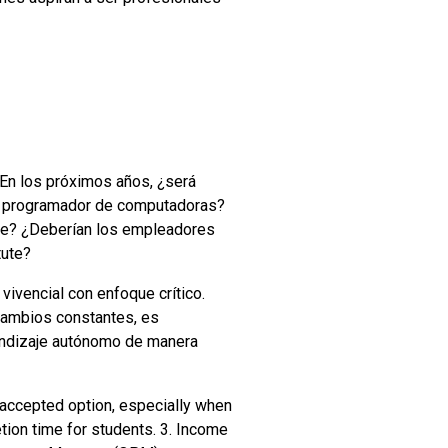
En los próximos años, ¿será
en programador de computadoras?
ge?
¿Deberían los empleadores
tute?
vivencial con enfoque crítico.
 cambios constantes, es
endizaje autónomo de manera
 accepted option, especially when
ion time for students.
3. Income