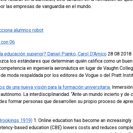
or las empresas de vanguardia en el mundo.
cciona alumnos robot
n con 06
la educación superior?
Daniel Pianko, Carol D’Amico
28 08 2018
ezca los estándares que determinan quién califica como un bu
a competencia en ingeniería aeronáutica en lugar de Vaughn Colle
 de moda respaldada por los editores de Vogue o del Pratt Insti
s de una nueva visión para la formación universitaria.
Inmersión 
e autónomo
. La interdisciplinaridad.
“Ante un mundo incierto y de
ades formar personas que desarrollen su propio proceso de apr
(Brookings 1919)
1. Online education has become an increasingly
tency-based education (CBE) lowers costs and reduces complet