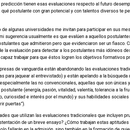
 predicción tienen esas evaluaciones respecto al futuro desem
 qué postulante con gran potencial y
con talentos diversos te pe
de algunas universidades me invitan para participar en sus mesa
mi sugerencia usualmente es que evalúen a aquellos postulantes
ostulantes que admitieron pero que evidenciaron ser un fiasco.
e la evaluación para detectar a los postulantes más idóneos des
 capaz trabajar para que éstos logren los objetivos formativos p
mpresas de vanguardia están abandonando las evaluaciones tradi
stas para jaquear al entrevistado) y están apelando a la búsqueda
 especialmente las no convencionales, aquellas que son únicas y 
ostulante (energía, pasión, vitalidad, valentía, tolerancia a la fr
o, curiosidad e interés por el mundo
) y sus habilidades sociales
ir puertas”).
des que utilizan las evaluaciones tradicionales que incluyen p
stentación de un breve ensayo? ¿Cómo trabajan estas aptitudes 
solo fallarán en la admisión, sino también en la formación de qui