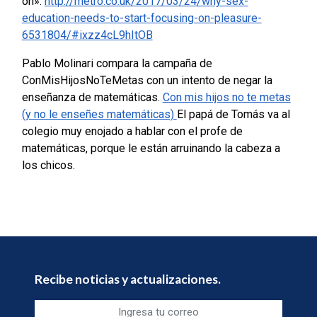
on».
http://metro.co.uk/2017/03/24/why-sex-
education-needs-to-start-focusing-on-pleasure-
6531804/#ixzz4cL9hItOB
Pablo Molinari compara la campaña de
ConMisHijosNoTeMetas con un intento de negar la
enseñanza de matemáticas.
Con mis hijos no te metas
(y no le enseñes matemáticas)
El papá de Tomás va al
colegio muy enojado a hablar con el profe de
matemáticas, porque le están arruinando la cabeza a
los chicos.
Recibe noticias y actualizaciones.