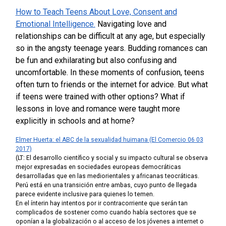
How to Teach Teens About Love, Consent and
Emotional Intelligence.
Navigating love and
relationships can be difficult at any age, but especially
so in the angsty teenage years. Budding romances can
be fun and exhilarating but also confusing and
uncomfortable. In these moments of confusion, teens
often turn to friends or the internet for advice. But what
if teens were trained with other options? What if
lessons in love and romance were taught more
explicitly in schools and at home?
Elmer Huerta: el ABC de la sexualidad huimana (El Comercio 06 03
2017)
(LT: El desarrollo científico y social y su impacto cultural se observa
mejor expresadas en sociedades europeas democráticas
desarrolladas que en las mediorientales y africanas teocráticas.
Perú está en una transición entre ambas, cuyo punto de llegada
parece evidente inclusive para quienes lo temen.
En el ínterin hay intentos por ir contracorriente que serán tan
complicados de sostener como cuando había sectores que se
oponían a la globalización o al acceso de los jóvenes a internet o